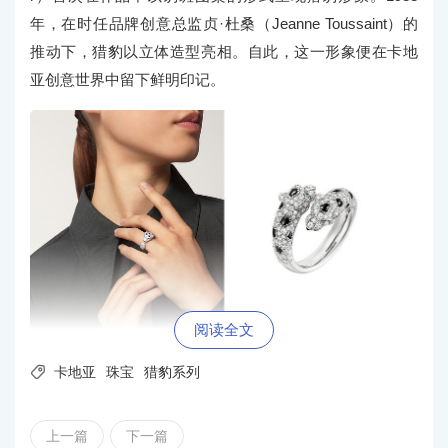
年，在时任品牌创意总监贞·杜桑（Jeanne Toussaint）的
推动下，猎豹以立体造型亮相。自此，这一形象便在卡地
亚创意世界中留下鲜明印记。
阅读全文

卡地亚
珠宝
猎豹系列
PANTHÈRE DE CARTIER卡地亚猎豹戒指，白金，钻石，缟玛
瑙，祖母绿
上一篇
下一篇