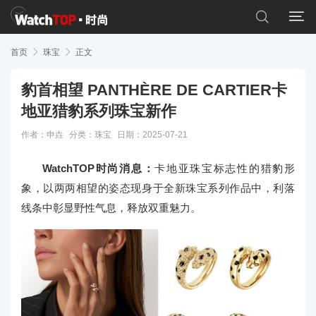


首页

珠宝

正文
豹首相望 PANTHÈRE DE CARTIER卡
地亚猎豹系列珠宝新作
作者：申垚
分类：
珠宝
日期：2025-07-21
WatchTOP时尚消息：
卡地亚珠宝标志性的猎豹形
象，以两两相望的姿态现身于全新珠宝系列作品中，利落
线条中彰显野性气息，释放双重魅力。