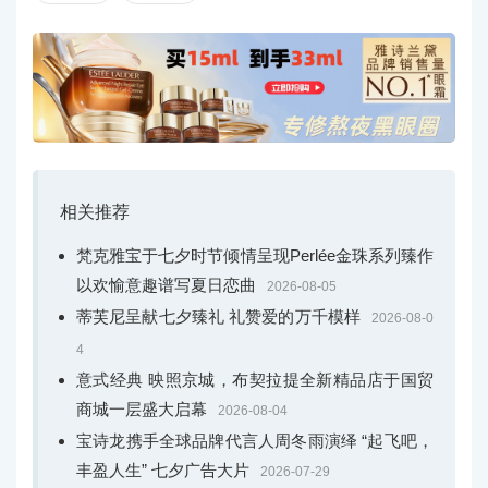
目光锐利，神情生动，细节精致逼真───全新系列中
的猎豹既是对卡地亚珠宝传承的致敬，也延续了品牌的自
然主义美学传统。
相关推荐
梵克雅宝于七夕时节倾情呈现Perlée金珠系列臻作
以欢愉意趣谱写夏日恋曲
2026-08-05
蒂芙尼呈献七夕臻礼 礼赞爱的万千模样
2026-08-0
4
意式经典 映照京城，布契拉提全新精品店于国贸
商城一层盛大启幕
2026-08-04
PANTHÈRE DE CARTIER卡地亚猎豹系列珠宝新作
宝诗龙携手全球品牌代言人周冬雨演绎 “起飞吧，
丰盈人生” 七夕广告大片
2026-07-29