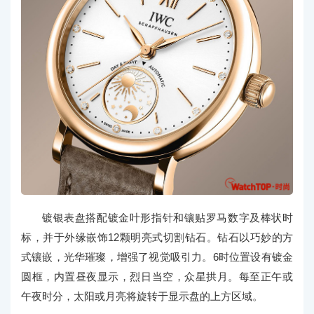
镀银表盘搭配镀金叶形指针和镶贴罗马数字及棒状时
标，并于外缘嵌饰12颗明亮式切割钻石。钻石以巧妙的方
式镶嵌，光华璀璨，增强了视觉吸引力。6时位置设有镀金
圆框，内置昼夜显示，烈日当空，众星拱月。每至正午或
午夜时分，太阳或月亮将旋转于显示盘的上方区域。