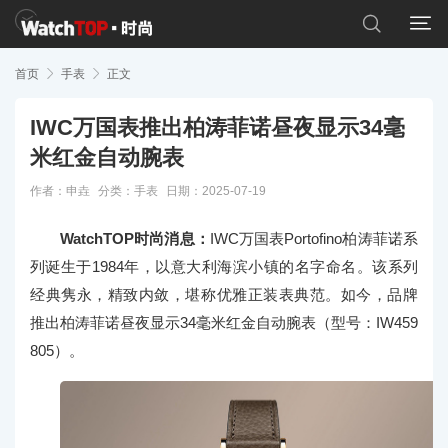


首页

手表

正文
IWC万国表推出柏涛菲诺昼夜显示34毫
米红金自动腕表
作者：申垚
分类：
手表
日期：2025-07-19
WatchTOP时尚消息：
IWC万国表Portofino柏涛菲诺系
列诞生于1984年，以意大利海滨小镇的名字命名。该系列
经典隽永，精致内敛，堪称优雅正装表典范。如今，品牌
推出柏涛菲诺昼夜显示34毫米红金自动腕表（型号：IW459
805）。