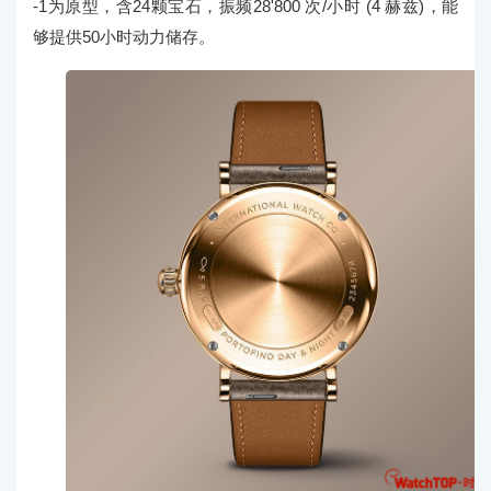
-1为原型，含24颗宝石，振频28'800 次/小时 (4 赫兹)，能
够提供50小时动力储存。