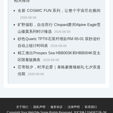
相关推荐
全新 COSMIC FUN 系列，让整个宇宙尽在腕间
2026-08-08
旷野循彩，自在而行 Chopard萧邦Alpine Eagle雪
山傲翼系列时计臻选
2026-08-08
砂色Quartz TPT®石英纤维款RM 65-01 双秒追针
自动上链计时码表
2026-08-08
精工推出Prospex Sea HBB003K和HBB004K亚太
区限量版腕表
2026-08-08
芯寄朝夕，时序赴爱｜泰格豪雅臻献礼七夕浪漫
佳期
2026-08-08
关于我们
隐私声明
服务协议
法律声明
联系我们
Copyright Your WebSite.Some Rights Reserved.
京ICP备11040872号-38