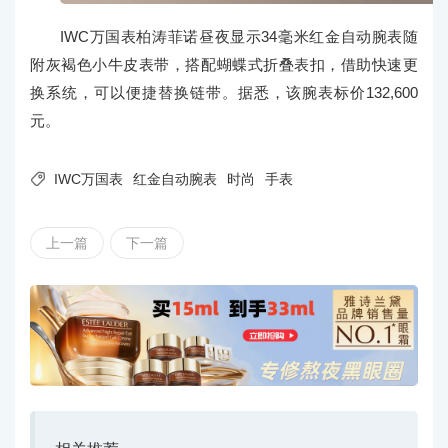
IWC万国表柏涛菲诺昼夜显示34毫米红金自动腕表随
附灰褐色小牛皮表带，搭配蝴蝶式折叠表扣，借助快速更
换系统，可以便捷替换链带。据悉，该腕表标价132,600
元。

IWC万国表
红金自动腕表
时尚
手表
上一篇
下一篇