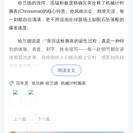
哈兰德的强悍、迅猛和极度精确完美诠释了机械计时
腕表(Chronomat)的核心特质。他风格出众、精准无误，每
一刻都自信满满，更不用说他在绿茵场上如陨石坠落般的
爆发速度。
哈兰德说道：“亲历这枚腕表的诞生过程，真是一种特
别的体验。表盘、刻字、姓名缩写——每一处细节都在讲
述着我的故事。我很期待人们能在戴上它时，感受到同样
的情感共鸣。”
阅读全文

百年灵
埃尔林·哈兰德
机械计时腕表
上一篇
下一篇