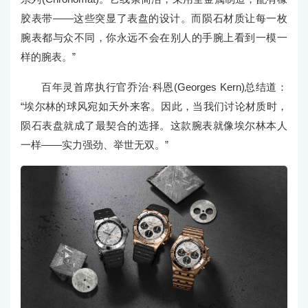
胶表带——这些突显了表盘的设计。而陨石材质让每一枚
腕表都与众不同，你永远不会在别人的手腕上看到一模一
样的腕表。”
百年灵首席执行官乔治·科恩(Georges Kern)总结道：
“埃尔林的球风宛如天外来客。因此，当我们讨论材质时，
陨石表盘就成了最契合的选择。这款腕表就像埃尔林本人
一样——实力强劲、举世无双。”