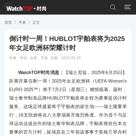


首页

手表

正文
倒计时一周！HUBLOT宇舶表将为2025
年女足欧洲杯荣耀计时
作者：申垚
分类：
手表
日期：2025-06-25
WatchTOP时尚消息：
【瑞士尼翁，2025年6月25日】
距离开幕仅剩一周！2025年女足欧洲杯（UEFA Women’s
EURO 2025™）将于7月2日（星期三）燃情揭幕。届时，
瑞士奢华制表品牌HUBLOT宇舶表将全程为赛事提供计时
服务。这场足球盛宴将于宇舶表的诞生地——瑞士隆重举
行，16支劲旅将在八大赛场展开激烈角逐。作为首个与足
球运动达成合作的瑞士奢华制表品牌，宇舶表将担任本次
赛事的官方计时，延续其在三年前该赛事于英格兰举办时