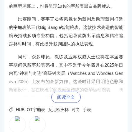
的巨型屏幕上，也将呈现知名的宇舶表黑白品牌标志。
比赛期间，赛事官员将佩戴专为裁判及助理裁判打造
的宇舶表第三代Big Bang e智能腕表。这款技术先进的智能
腕表搭载多项专业功能，包括记录黄牌出示信息和精准追
踪补时时间，有效提升裁判团队的执法表现。
同时，众多球员、教练及业界权威人士也将在本届赛
事期间佩戴宇舶表亮相，其中不乏于今年四月在2025年日
内瓦“钟表与奇迹”高级钟表展（Watches and Wonders Gen
eva 2025）上发布的全新力作。这些时计采用明艳色彩和
新颖设计，旨在庆祝宇舶表颠覆传统的奢华运动腕表——Bi
阅读全文
g Bang系列问世20周年而打造。

HUBLOT宇舶表
女足欧洲杯
时尚
手表
宇舶表也很欣喜地宣布有两位女足运动中的伟大球员
将在这个夏天以宇舶表品牌挚友的身份参与本届赛事。这
家富有创新精神的瑞士奢华制表商非常荣幸能够与挪威传