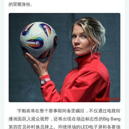
的荣耀身份。
宇舶表将在整个赛事期间备受瞩目，不仅通过电视转
播画面跃入观众视野，还将出现在场边标志性的Big Bang
第四官员补时换员牌上。环绕球场的LED电子屏和各赛场