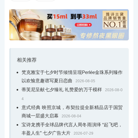
Buccellati 布契拉提 Rombi系列 戒指和全新环形耳环
Rombi系列环形耳环以该系列标志性的菱形几何元素连
相关推荐
缀成环，尽显轻盈灵动。精巧的菱形结构镶嵌闪耀钻石，
梵克雅宝于七夕时节倾情呈现Perlée金珠系列臻作
扇形外框采用精妙的“Modellato”雕刻工艺。该系列包括白K
以欢愉意趣谱写夏日恋曲
金，以及白K金和黄K金双色组合等不同颜色的款式，从多
2026-08-05
蒂芙尼呈献七夕臻礼 礼赞爱的万千模样
元视角诠释Buccellati布契拉提的风格语言。
2026-08-0
4
意式经典 映照京城，布契拉提全新精品店于国贸
商城一层盛大启幕
2026-08-04
宝诗龙携手全球品牌代言人周冬雨演绎 “起飞吧，
丰盈人生” 七夕广告大片
2026-07-29