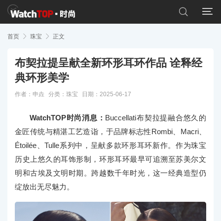


首页

珠宝

正文
布契拉提呈献全新环形耳环作品 诠释经
典环形美学
作者：申垚
分类：
珠宝
日期：2025-06-17
WatchTOP时尚消息：
Buccellati布契拉提融合悠久的
金匠传统与精湛工艺造诣，于品牌标志性Rombi、Macri、
Étoilée、Tulle系列中，呈献多款环形耳环新作。作为珠宝
历史上悠久的耳饰形制，环形耳环最早可追溯至苏美尔文
明和古埃及文明时期。跨越数千年时光，这一经典造型仍
绽放出无尽魅力。