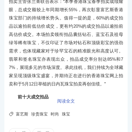
拍卖主管张兰菁联合表示：“本季香港珠宝春季拍卖成绩耀
眼，总成交额较上年同期增长55%，再次彰显富艺斯香港
珠宝部门的持续增长势头。值得一提的是，60%的成交拍
品以逾拍前低估价成交，更有约20%的成交拍品以逾拍前
高估价成交。本场拍卖领衔拍品囊括钻石、蓝宝石及祖母
绿等稀有珠宝，不仅印证了市场对钻石和顶级彩宝的强劲
需求，也体现藏家对于珍罕宝石的精准眼光和高度认可。
翡翠和签名珠宝亦表现出众，拍品成交率分别达85%和7
7%，展现多元的市场深度。承此佳机，我们持续为全球藏
家呈现顶级珠宝盛宴，并期待正在进行的香港珠宝网上拍
卖和于5月12日举槌的日内瓦珠宝拍卖再创佳绩。”
前十大成交拍品
阅读全文

富艺斯
珍贵珠宝
时尚
珠宝