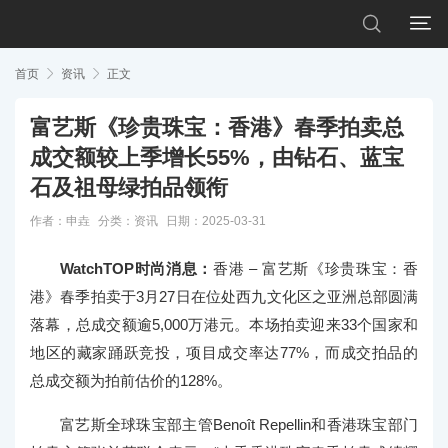


首页

资讯

正文
富艺斯《珍贵珠宝：香港》春季拍卖总
成交额较上季增长55%，由钻石、蓝宝
石及祖母绿拍品领衔
作者：申垚
分类：
资讯
日期：2025-03-31
WatchTOP时尚消息：
香港 – 富艺斯《珍贵珠宝：香
港》春季拍卖于3月27日在位处西九文化区之亚洲总部圆满
落幕，总成交额逾5,000万港元。本场拍卖迎来33个国家和
地区的藏家踊跃竞投，项目成交率达77%，而成交拍品的
总成交额为拍前估价的128%。
富艺斯全球珠宝部主管Benoît Repellin和香港珠宝部门