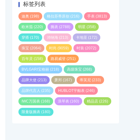
标签列表
迪奥
(198)
格拉苏蒂原创
(216)
手表
(3813)
欧米茄
(220)
腕表
(2788)
明星
(358)
穿搭
(170)
沛纳海
(213)
卡地亚
(172)
珠宝
(2064)
时尚
(9059)
时装
(2072)
百年灵
(158)
路易威登
(251)
BVLGARI宝格丽
(218)
高级珠宝
(268)
品牌大使
(213)
萧邦
(167)
蒂芙尼
(233)
品牌代言人
(235)
HUBLOT宇舶表
(246)
IWC万国表
(168)
浪琴表
(160)
精品店
(226)
限量版腕表
(180)