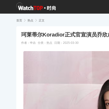
首页

热点

正文
珂莱蒂尔Koradior正式官宣演员乔
作者：申垚
分类：
热点
日期：2025-03-30