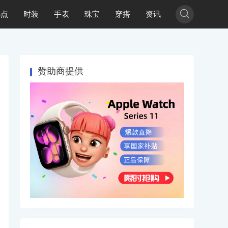

热点
时装
手表
珠宝
穿搭
资讯
赞助商提供