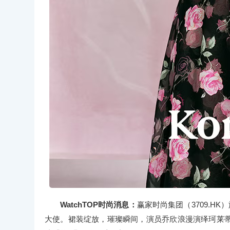
WatchTOP时尚消息：
赢家时尚集团（3709.HK
大使。裙装绽放，璀璨瞬间，演员乔欣浪漫演绎珂莱蒂尔K