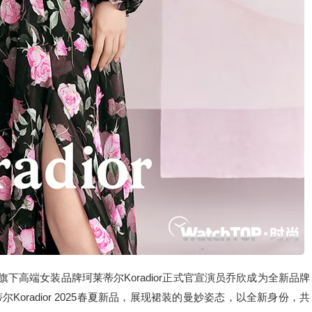
）旗下高端女装品牌珂莱蒂尔Koradior正式官宣演员乔欣成为全新品牌
oradior 2025春夏新品，展现裙装的曼妙姿态，以全新身份，共