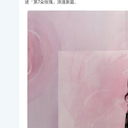
述「第7朵玫瑰」浪漫新篇。