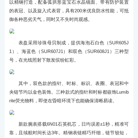
以精钢打造，配备弧拱形蓝宝石水晶镜面、带有防护装置
的表冠、以及旋入式表背，具有200米优良防水性能，可抵
御各种恶劣天气，同时又不失时尚观感。
表盘采用珍珠母贝制成，提供海泡石白色（SUR605J
1）、海蓝色（SUR607J1）和双色（SUR608J1）三种型
号，在光线照射下散发缤纷虹彩。
其中，双色款的指针、时标、标识、表圈、表冠和中
央链节均以金色装饰。三种款式的指针和时标都嵌饰Lumib
rite荧光物料，即使在昏暗环境下也能确保清晰易读。
新款腕表搭载6N01石英机芯，日均误差±1秒，精准可
靠，且续航时间长达3年。精钢表链精巧纤细，链节较短，