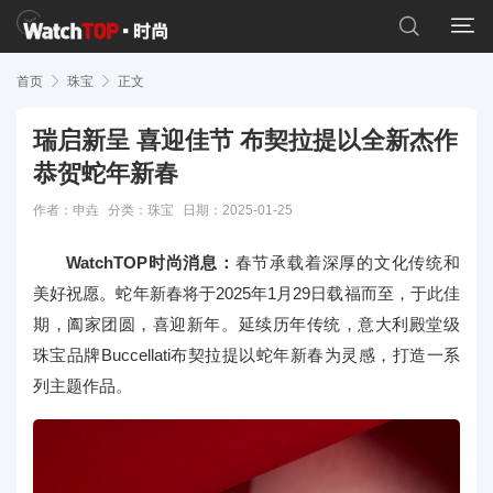


首页

珠宝

正文
瑞启新呈 喜迎佳节 布契拉提以全新杰作
恭贺蛇年新春
作者：申垚
分类：
珠宝
日期：2025-01-25
WatchTOP时尚消息：
春节承载着深厚的文化传统和
美好祝愿。蛇年新春将于2025年1月29日载福而至，于此佳
期，阖家团圆，喜迎新年。延续历年传统，意大利殿堂级
珠宝品牌Buccellati布契拉提以蛇年新春为灵感，打造一系
列主题作品。