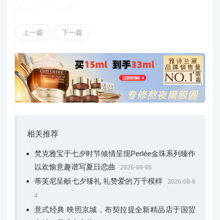
上一篇
下一篇
相关推荐
梵克雅宝于七夕时节倾情呈现Perlée金珠系列臻作
以欢愉意趣谱写夏日恋曲
2026-08-05
蒂芙尼呈献七夕臻礼 礼赞爱的万千模样
Opera Tulle系列作品
2026-08-0
4
红色是春节主色调，Buccellati布契拉提以此为灵感，
意式经典 映照京城，布契拉提全新精品店于国贸
呈现Opera Tulle系列套组作品：包含精致的吊坠项链、手