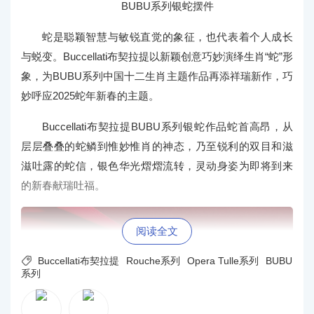
BUBU系列银蛇摆件
蛇是聪颖智慧与敏锐直觉的象征，也代表着个人成长
与蜕变。Buccellati布契拉提以新颖创意巧妙演绎生肖“蛇”形
象，为BUBU系列中国十二生肖主题作品再添祥瑞新作，巧
妙呼应2025蛇年新春的主题。
Buccellati布契拉提BUBU系列银蛇作品蛇首高昂，从
层层叠叠的蛇鳞到惟妙惟肖的神态，乃至锐利的双目和滋
滋吐露的蛇信，银色华光熠熠流转，灵动身姿为即将到来
的新春献瑞吐福。
阅读全文

Buccellati布契拉提
Rouche系列
Opera Tulle系列
BUBU
系列