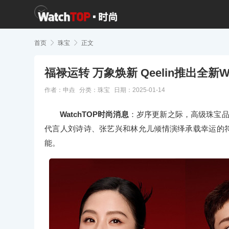
首页

珠宝

正文
福禄运转 万象焕新 Qeelin推出全新Wul
作者：申垚
分类：
珠宝
日期：2025-01-14
WatchTOP时尚消息
：岁序更新之际，高级珠宝品牌Qee
代言人刘诗诗、张艺兴和林允儿倾情演绎承载幸运的符
能。