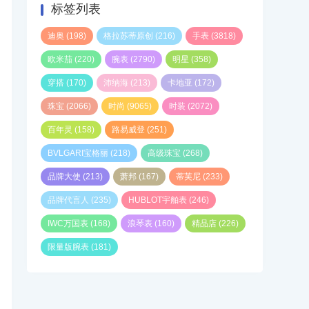
标签列表
迪奥
(198)
格拉苏蒂原创
(216)
手表
(3818)
欧米茄
(220)
腕表
(2790)
明星
(358)
穿搭
(170)
沛纳海
(213)
卡地亚
(172)
珠宝
(2066)
时尚
(9065)
时装
(2072)
百年灵
(158)
路易威登
(251)
BVLGARI宝格丽
(218)
高级珠宝
(268)
品牌大使
(213)
萧邦
(167)
蒂芙尼
(233)
品牌代言人
(235)
HUBLOT宇舶表
(246)
IWC万国表
(168)
浪琴表
(160)
精品店
(226)
限量版腕表
(181)