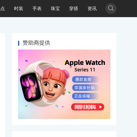

热点
时装
手表
珠宝
穿搭
资讯
赞助商提供