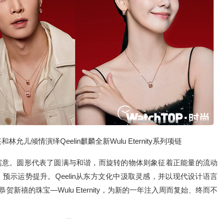
允儿倾情演绎Qeelin麒麟全新Wulu Eternity系列项链
寓意。圆形代表了圆满与和谐，而旋转的物体则象征着正能量的流动
示运势提升。Qeelin从东方文化中汲取灵感，并以现代设计语言
贺新禧的珠宝—Wulu Eternity，为新的一年注入周而复始、终而不