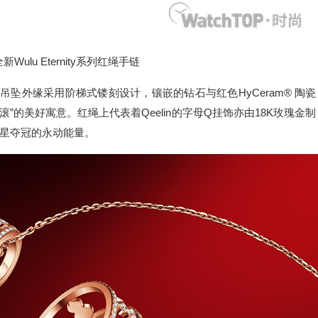
全新Wulu Eternity系列红绳手链
吊坠外缘采用阶梯式镂刻设计，镶嵌的钻石与红色HyCeram® 陶瓷
“滚滚”的美好寓意。红绳上代表着Qeelin的字母Q挂饰亦由18K玫瑰金制
星夺冠的永动能量。