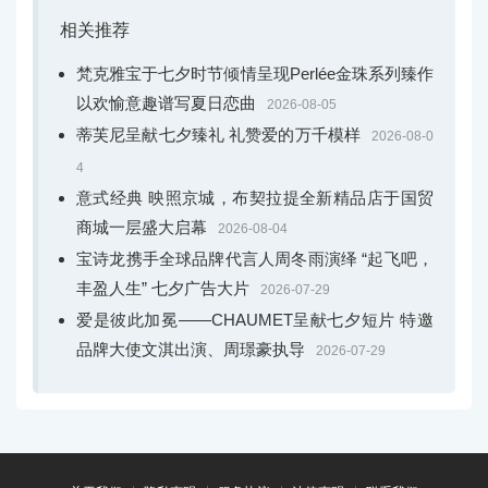
相关推荐
梵克雅宝于七夕时节倾情呈现Perlée金珠系列臻作
以欢愉意趣谱写夏日恋曲
2026-08-05
蒂芙尼呈献七夕臻礼 礼赞爱的万千模样
2026-08-0
4
意式经典 映照京城，布契拉提全新精品店于国贸
商城一层盛大启幕
2026-08-04
宝诗龙携手全球品牌代言人周冬雨演绎 “起飞吧，
丰盈人生” 七夕广告大片
2026-07-29
爱是彼此加冕——CHAUMET呈献七夕短片 特邀
品牌大使文淇出演、周璟豪执导
2026-07-29