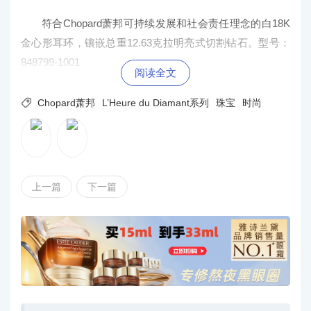
符合Chopard萧邦可持续发展和社会责任理念的白18K
金心形耳环，镶嵌总重12.63克拉明亮式切割钻石。型号：
848799-1001
阅读全文

Chopard萧邦
L’Heure du Diamant系列
珠宝
时尚
上一篇
下一篇