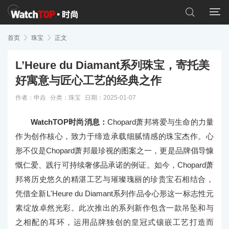


首页

珠宝

正文
L’Heure du Diamant系列珠宝，寄托美
好寓意与匠心工艺的经典之作
作者：申垚
分类：
珠宝
日期：2025-01-07
WatchTOP时尚消息：
Chopard萧邦将爱与生命的力量
作为创作核心，致力于缔造承载细腻情感的珠宝杰作。心
形不仅是Chopard萧邦最珍视的图案之一，更是品牌倡导慷
慨仁爱、践行可持续奢侈品承诺的例证。如今，Chopard萧
邦将历史悠久的精湛工艺与璀璨瑰丽的珍贵宝石相结合，
凭借全新L'Heure du Diamant系列作品令心形这一标志性元
素绽放卓然光彩。此次推出的系列新作包含一款吊坠和与
之相配的耳环，运用品牌独创的皇冠式镶嵌工艺打造而