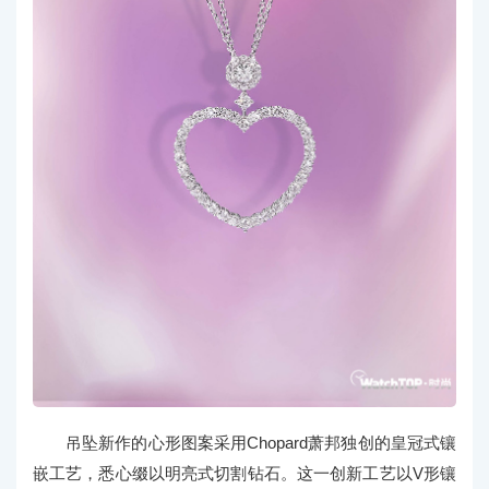
吊坠新作的心形图案采用Chopard萧邦独创的皇冠式镶
嵌工艺，悉心缀以明亮式切割钻石。这一创新工艺以V形镶