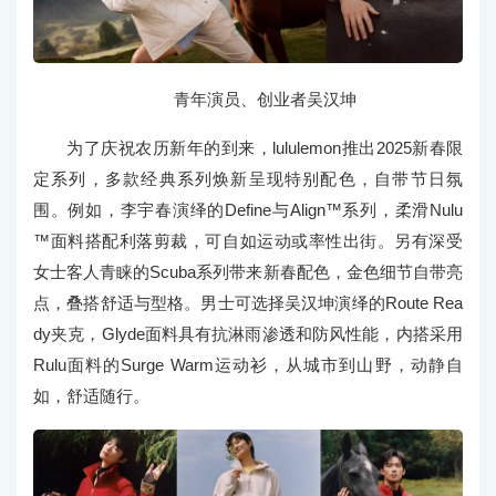
青年演员、创业者吴汉坤
为了庆祝农历新年的到来，lululemon推出2025新春限
定系列，多款经典系列焕新呈现特别配色，自带节日氛
围。例如，李宇春演绎的Define与Align™系列，柔滑Nulu
™面料搭配利落剪裁，可自如运动或率性出街。另有深受
女士客人青睐的Scuba系列带来新春配色，金色细节自带亮
点，叠搭舒适与型格。男士可选择吴汉坤演绎的Route Rea
dy夹克，Glyde面料具有抗淋雨渗透和防风性能，内搭采用
Rulu面料的Surge Warm运动衫，从城市到山野，动静自
如，舒适随行。