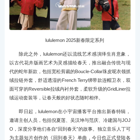
lululemon 2025新春限定系列
除此之外，lululemon还以流线艺术感演绎生肖意象，
以古代花卉版画艺术为灵感描绘春天，推出融合传统与现
代的蛇年新款，包括宽松剪裁的Boucle-Collar珠皮呢衣领抓
绒拉链外套，舒适透湿的French Terry绑带款连帽卫衣，双
面可穿的Reversible拉绒内衬外套，柔软升级的GridLiner拉
绒运动套装等，让春天般的好状态随时相伴。
即日起，lululemon在小宇宙播客平台推出新春特辑，
邀请主创人员，包括倪夏莲、吴汉坤与范庆、冷建国与JOJ
O，深度分享他们各自“回到春天”的故事。独立音乐人丁可
为主题短片创作的《回到春天》单曲，今日也正式登陆各