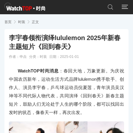


首页

时装

正文
李宇春领衔演绎lululemon 2025年新春
主题短片《回到春天》
作者：申垚
分类：
时装
日期：2025-01-01
WatchTOP时尚消息
：春回大地，万象更新。为庆祝
中国农历新年，运动生活方式品牌lululemon携手歌手、创
作人、演员李宇春，乒乓球运动员倪夏莲，青年演员吴汉
坤等不同代际人物代表，共同演绎《回到春天》新春主题
短片，鼓励人们无论处于人生的哪个阶段，都可以找回出
发时的状态，像春天一样，再次出发。