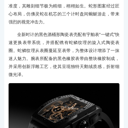
准度，其雕刻细节极为精细，栩栩如生。蛇形图案经过匠
心布局，仿佛灵蛇在机芯的三个计时盘间蜿蜒游走，带来
强烈的视觉冲击力。
全新时计的黑色酒桶形陶瓷表壳配有宇舶表“一键式”快
速更换表带系统，并搭配镌有蛇鳞纹理的旋入式陶瓷表
圈。蛇鳞纹理从表圈蔓延至表带，为整体设计增添了一抹
迷人魅力。腕表所配备的黑色橡胶表带由整块橡胶制成，
并采用创新浮雕工艺，使其呈现独特天鹅绒质感，折射细
微光泽。