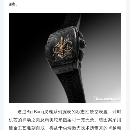
8枚。
透过Big Bang灵魂系列腕表的标志性镂空表盘，计时
机芯的律动之美及精美蛇形图案可一览无余。该图案采用
镀金工艺雕刻而成，得益于尖端激光技术所带来的卓越精