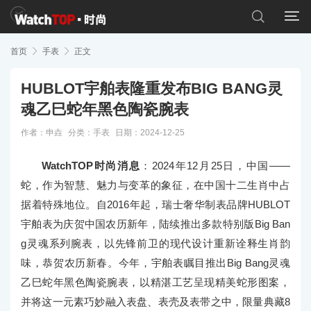


首页

手表

正文
HUBLOT宇舶表隆重发布BIG BANG灵
魂乙巳蛇年黑色陶瓷腕表
作者：申垚
分类：
手表
日期：2024-12-25
WatchTOP时尚消息
：2024年12月25日，中国——
蛇，作为智慧、魅力与变革的象征，在中国十二生肖中占
据着特殊地位。自2016年起，瑞士奢华制表品牌HUBLOT
宇舶表为庆贺中国农历新年，陆续推出多款特别版Big Ban
g灵魂系列腕表，以先锋前卫的现代设计重新诠释生肖韵
味，恭贺农历新春。今年，宇舶表瞩目推出Big Bang灵魂
乙巳蛇年黑色陶瓷腕表，以精湛工艺呈现精美蛇形图案，
并将这一元素巧妙融入表盘、表壳及表带之中，限量典藏8