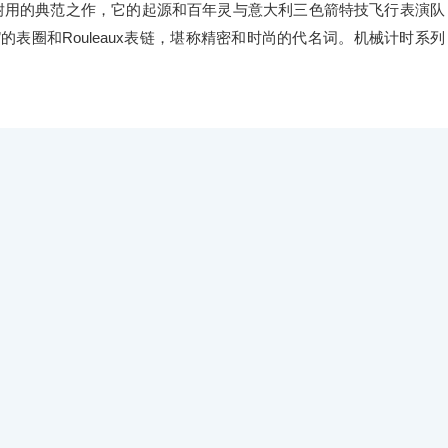
能耐用的典范之作，它的起源和百年灵与意大利三色箭特技飞行表演队
的表圈和Rouleaux表链，堪称精密和时尚的代名词。机械计时系列