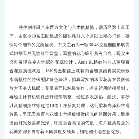
整件创作融合东西方文化与艺术的精髓，需历经数十道工
序，由至少10名工匠组成的团队耗时六个月以上精心打造，确
保每个细节的完美呈现。中央主石为一颗30.48克拉椭圆形明亮
式切割天然无烧红宝碧玺，写意的花心吸引所有目光，写实主
义则展现在令人惊叹的花蕊设计，Anna 以精妙的方式重现百
合花蕊质感构造，18K黄金花蕊上漆有内含细微如真实花粉般
水晶颗粒的特殊配比黄色珐琅，拟真写实的珠宝花蕊在显微镜
放大下令人惊叹；花瓣表面以纯银制作，首先运用蜡模雕刻，
再经由计算机软件进行细部调整，经过多次加热、酸洗、喷砂
以及精细拉丝等超过10道工序反复处理，达到柔和光泽和丝滑
效果，呈现天然百合花瓣上丝绸般微微闪光的绮面效果，散发
出如月光般柔和光泽，呼应百合高洁的气质，每片轻柔卷曲的
花瓣并都各自有着不同弧度及线条，栩栩如生地恣意绽放。