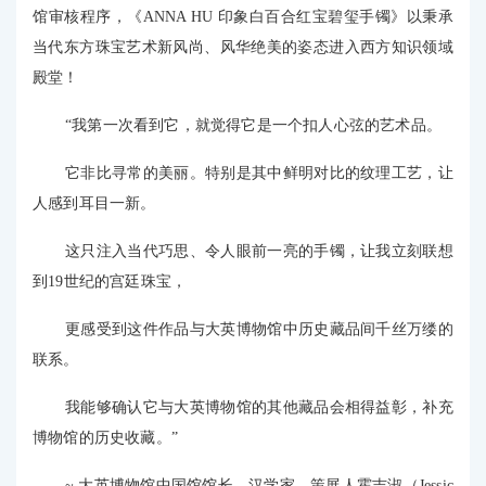
馆审核程序，《ANNA HU 印象白百合红宝碧玺手镯》以秉承
当代东方珠宝艺术新风尚、风华绝美的姿态进入西方知识领域
殿堂！
“我第一次看到它，就觉得它是一个扣人心弦的艺术品。
它非比寻常的美丽。特别是其中鲜明对比的纹理工艺，让
人感到耳目一新。
这只注入当代巧思、令人眼前一亮的手镯，让我立刻联想
到19世纪的宫廷珠宝，
更感受到这件作品与大英博物馆中历史藏品间千丝万缕的
联系。
我能够确认它与大英博物馆的其他藏品会相得益彰，补充
博物馆的历史收藏。”
~ 大英博物馆中国馆馆长、汉学家、策展人霍吉淑（Jessic