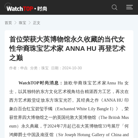


首页

珠宝

正文
首位荣获大英博物馆永久收藏的当代女
性华裔珠宝艺术家 ANNA HU 再登艺术
之巅
作者：申垚
分类：
珠宝
日期：2024-10-30
WatchTOP时尚消息：
旅欧华裔珠宝艺术家Anna Hu 女
士，以其独特的东方文化艺术视角结合精湛西方工艺，再次在
西方艺术殿堂绽放东方珠宝光芒。其经典之作《ANNA HU 印
象白百合红宝碧玺手镯（Enchanted White Lily Bangle I）》，荣
获世界四大博物馆之一的英国伦敦大英博物馆（The British Mus
eum）永久典藏，于2024年7月起已在大英博物馆33号展厅「何
鸿卿爵士中国及南亚馆（Sir Joseph Hotung Gallery of China and