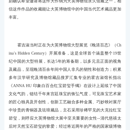
刻确认希望邀请将这件大作纳为大英博物馆永久馆藏之一，相
信这件作品的收藏能让大英博物馆中的中国当代艺术藏品更加
丰富。
霍吉淑当时正在为大英博物馆大型展览《晚清百态》（Ch
ina's Hidden Century）开展准备，这是全球首个涵盖整个19世
纪中国的大型特展，长达5年的筹备期，以多元且正面的视角
及藏品，呈现晚清百余年间中国人非凡的韧性和创造力；积累
多年汉学研究及博物馆藏品搜罗汇集专业的霍吉淑馆长指出
《ANNA HU 印象白百合红宝碧玺手镯》在设计上延续了中国
文化气韵，链结千年来宫廷珠宝的恢弘气度，可见珠宝艺术家
的匠心独具及开创性，创新工艺融合多种金属、巧妙映衬展厅
中珍贵的青铜器及珐琅藏品，主石采用珍稀罕见的大克拉红宝
碧玺，则呼应大英博物馆大展中至关重要的女性--清代慈禧太
后对天然宝石碧玺的挚爱；经过将近两年的严格的国家级博物