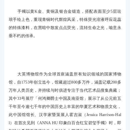
手镯以黄K金、黄铜及银合金锻造，搭配表面至少5层珐
琅手绘上色，重现青铜时代辉煌风采，特殊荧光溶液呼应花蕊
的特殊漆料，在黑暗中散发点点荧光，流转生命之光，喻意永
垂不朽的传承。
大英博物馆作为全球首座涵盖所有知识领域的国家博物
馆，自1753年创立迄今，馆藏超过800多万件，涵盖记载200多
万年人类历史，并持续与时俱进专注于当代艺术品搜集典藏；
其中33号展厅「何鸿卿爵士中国及南亚馆」展示了从公元前五
千年至今逾七千年的中国历史上丰富的华夏艺术和物质文化，
此中国馆馆长、汉学家暨策展人霍吉淑（Jessica Harrison-Hal
l）在首次见到《ANNA HU 印象白百合红宝碧玺手镯》时，即