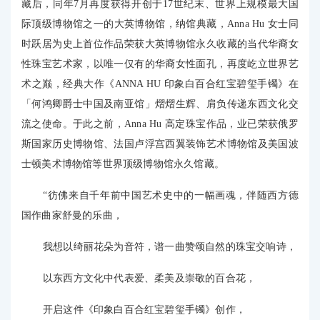
藏后，同年7月再度获得开创于17世纪末、世界上规模最大国
际顶级博物馆之一的大英博物馆，纳馆典藏，Anna Hu 女士同
时跃居为史上首位作品荣获大英博物馆永久收藏的当代华裔女
性珠宝艺术家，以唯一仅有的华裔女性面孔，再度屹立世界艺
术之巅，经典大作《ANNA HU 印象白百合红宝碧玺手镯》在
「何鸿卿爵士中国及南亚馆」熠熠生辉、肩负传递东西文化交
流之使命。于此之前，Anna Hu 高定珠宝作品，业已荣获俄罗
斯国家历史博物馆、法国卢浮宫西翼装饰艺术博物馆及美国波
士顿美术博物馆等世界顶级博物馆永久馆藏。
“彷佛来自千年前中国艺术史中的一幅画魂，伴随西方德
国作曲家舒曼的乐曲，
我想以绮丽花朵为音符，谱一曲赞颂自然的珠宝交响诗，
以东西方文化中代表爱、柔美及崇敬的百合花，
开启这件《印象白百合红宝碧玺手镯》创作，