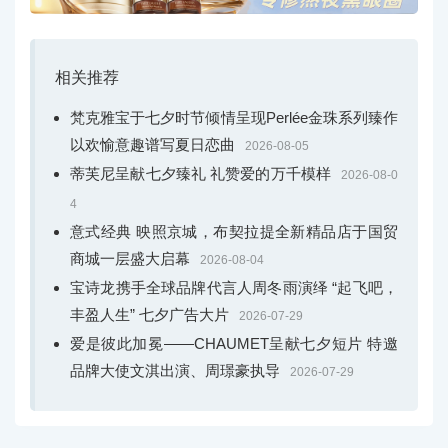
相关推荐
梵克雅宝于七夕时节倾情呈现Perlée金珠系列臻作
以欢愉意趣谱写夏日恋曲
2026-08-05
蒂芙尼呈献七夕臻礼 礼赞爱的万千模样
2026-08-0
4
意式经典 映照京城，布契拉提全新精品店于国贸
商城一层盛大启幕
2026-08-04
宝诗龙携手全球品牌代言人周冬雨演绎 “起飞吧，
丰盈人生” 七夕广告大片
2026-07-29
爱是彼此加冕——CHAUMET呈献七夕短片 特邀
品牌大使文淇出演、周璟豪执导
2026-07-29