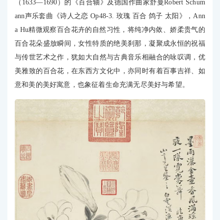
（1633—1690）的《百合轴》及德国作曲家舒曼Robert Schum
ann声乐套曲《诗人之恋 Op48-3. 玫瑰 百合 鸽子 太阳》，Ann
a Hu精微观察百合花卉的自然习性，将纯净内敛、娇柔贵气的
百合花朵盛放瞬间，女性特质的绝美刹那，凝聚成永恒的祝福
与传世艺术之作，犹如大自然与古典音乐相融合的咏叹调，优
美雅致的百合花，在东西方文化中，亦同时有着百事吉祥、如
意和美的美好寓意，也象征着生命充满无尽美好与希望。