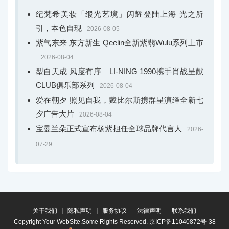
纪梵希美妆「缎光艺境」闪耀登陆上海 光之所
引，本色自现
2026-08-05
紫气东来 东方新生 Qeelin全新紫翡Wulu系列上市
2026-08-04
型自天成 风度有序｜LI-NING 1990携手肖战呈献
CLUB俱乐部系列
2026-08-04
爱在朝夕 照见自我，戴比尔斯携群星演绎全新七
夕广告大片
2026-08-04
宝曼兰朵正式宣布杨紫担任全球品牌代言人
2026-
07-29
关于我们
隐私声明
服务协议
法律声明
联系我们
Copyright Your WebSite.Some Rights Reserved.
京ICP备11040872号-38