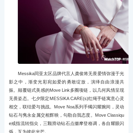
Messika同亚太区品牌代言人龚俊将无畏爱情弥漫于光
影之中，渐变光彩宛如爱的勇敢绽放，演绎自由浪漫共
振。颠覆链式美感的Move Link多圈项链，以几何风情呈现
无畏姿态。七夕限定MESSIKA CARE(s)红绳手链寓意心灵
相交，联结爱与挑战。Move Noa系列手镯闪耀腕间，灵动
钻石与隽永金属交相辉映，勾勒自我态度。Move Classiqu
e戒指流转指尖，三颗滑动钻石点缀摩登格调，各自耀眼闪
烁，互为彼此光芒。