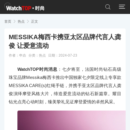


首页

热点

正文
MESSIKA梅西卡携亚太区品牌代言人龚
俊 让爱意流动
作者：申垚
分类：
热点
日期：2024-07-23
WatchTOP时尚消息
：七夕将至，法国时尚钻石高级
珠宝品牌Messika梅西卡推出中国独家七夕限定线上专享款
MESSIKA CARE(s)红绳手链，并携手亚太区品牌代言人龚
俊演绎摩登风格大片，缔造爱意流动的钻石新篇章。耀目
钻光点亮心动时刻，臻美挚礼见证摩登爱情的卓然风采。