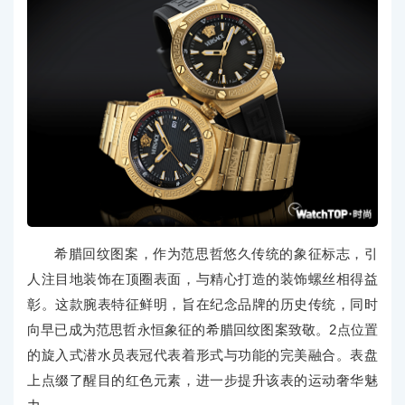
希腊回纹图案，作为范思哲悠久传统的象征标志，引
人注目地装饰在顶圈表面，与精心打造的装饰螺丝相得益
彰。这款腕表特征鲜明，旨在纪念品牌的历史传统，同时
向早已成为范思哲永恒象征的希腊回纹图案致敬。2点位置
的旋入式潜水员表冠代表着形式与功能的完美融合。表盘
上点缀了醒目的红色元素，进一步提升该表的运动奢华魅