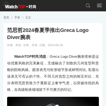


首页

手表

正文
范思哲2024春夏季推出Greca Logo
Diver腕表
作者：申垚
分类：
手表
日期：2024-06-28
WatchTOP时尚消息
：Greca Logo Diver腕表堪称是运
动优雅风格的完美象征，无缝融合了别致的几何造型和坚
毅的阳刚风格。圆形表壳与矩形链节形成鲜明对比, 彰显出
该表无可否认的个性。不同几何造型之间的相互对比，充
分表明范思哲致力于重新定义奢华气质，以突破传统的风
格，在高级制表领域留下不可磨灭的印记。