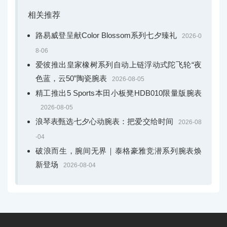
相关推荐
路易威登呈献Color Blossom系列七夕臻礼
2026-0
8-06
爱彼推出皇家橡树系列自动上链浮动式陀飞轮“夜
色蓝，云50”陶瓷腕表
2026-08-05
精工推出5 Sports本田小板凳HDB010限量版腕表
2026-08-05
浪琴表甄选七夕心动腕表：把爱交给时间
2026-08
-04
破浪而生，腕间无界｜泰格豪雅竞潜系列腕表焕
新登场
2026-08-04