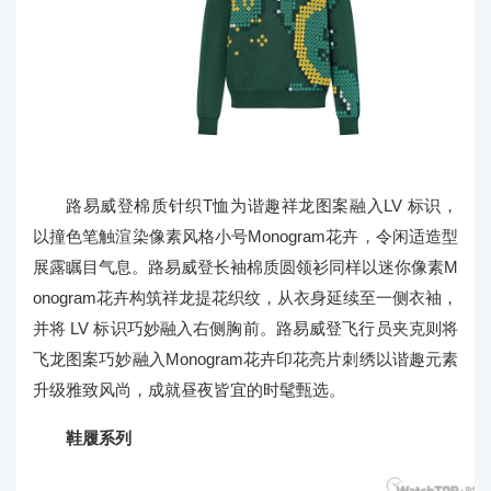
路易威登棉质针织T恤为谐趣祥龙图案融入LV 标识，
以撞色笔触渲染像素风格小号Monogram花卉，令闲适造型
展露瞩目气息。路易威登长袖棉质圆领衫同样以迷你像素M
onogram花卉构筑祥龙提花织纹，从衣身延续至一侧衣袖，
并将 LV 标识巧妙融入右侧胸前。路易威登飞行员夹克则将
飞龙图案巧妙融入Monogram花卉印花亮片刺绣以谐趣元素
升级雅致风尚，成就昼夜皆宜的时髦甄选。
鞋履系列