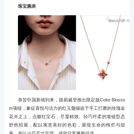
珠宝腕表
恭贺中国新禧到来，路易威登推出限定版Color Blosso
m项链，象征喜悦与活力的红玉髓镶嵌于手工打磨的玫瑰金
花卉之上，点缀红宝石，尽显精致。轻巧纤柔的项链型态
舒然招展，配以寓意美好的色彩，展现生命的绚烂与甜
美。并以小巧尺寸呈现，成就日常佩戴佳选。