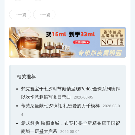
上一篇
下一篇
Buccellati 布契拉提 Macri系列耳环、手镯
相关推荐
梵克雅宝于七夕时节倾情呈现Perlée金珠系列臻作
以欢愉意趣谱写夏日恋曲
2026-08-05
蒂芙尼呈献七夕臻礼 礼赞爱的万千模样
2026-08-0
4
Buccellati 布契拉提 Macri系列项链、戒指
意式经典 映照京城，布契拉提全新精品店于国贸
商城一层盛大启幕
2026-08-04
Macri系列作品以品牌标志性“Rigato”平行纹雕刻工