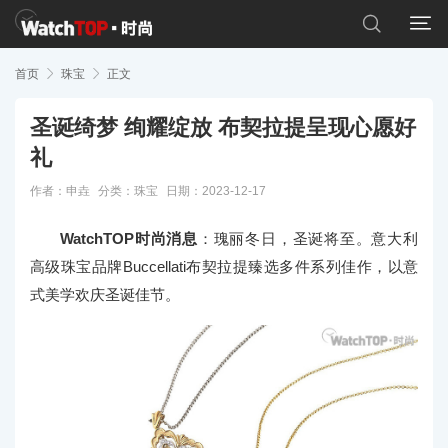


首页

珠宝

正文
圣诞绮梦 绚耀绽放 布契拉提呈现心愿好
礼
作者：申垚
分类：
珠宝
日期：2023-12-17
WatchTOP时尚消息
：瑰丽冬日，圣诞将至。意大利
高级珠宝品牌Buccellati布契拉提臻选多件系列佳作，以意
式美学欢庆圣诞佳节。