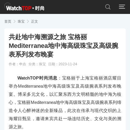


首页

珠宝

正文
共赴地中海溯源之旅 宝格丽
Mediterranea地中海高级珠宝及高级腕
表系列发布晚宴
作者：申垚
分类：
珠宝
日期：2023-11-24
WatchTOP时尚消息
：宝格丽于上海宝格丽酒店耀目
举办Mediterranea地中海高级珠宝及高级腕表系列发布晚
宴。博采多元文化，以汇聚东西方文明精髓的地中海为核
心，宝格丽Mediterranea地中海高级珠宝及高级腕表系列缔
造令人心醉神迷的全新臻品，此次在传承与现代交织的上
海耀目甄呈，邀请来宾共赴一场连结历史、文化与美的溯
源之旅。