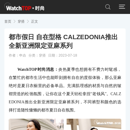


首页

穿搭

正文
都市假日 自在型格 CALZEDONIA推出
全新亚洲限定亚麻系列
作者：申垚
分类：
穿搭
日期：2023-07-18
WatchTOP时尚消息：
炎热夏季也想拥有不费力时髦感，
在繁忙的都市生活中也能即刻拥有自在的度假体验，那么亚麻
绝对是夏日衣橱里的必备单品。充满肌理感的材质与自然的皱
褶营造的松弛氛围，让你在这个夏天轻松拿捏“老钱风”。CALZ
EDONIA推出全新亚洲限定亚麻裤系列，不同裤型和颜色的选
择打造随性慵懒的都市夏日自在氛围。