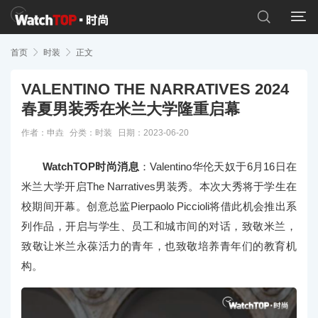


首页

时装

正文
VALENTINO THE NARRATIVES 2024
春夏男装秀在米兰大学隆重启幕
作者：申垚
分类：
时装
日期：2023-06-20
WatchTOP时尚消息
：Valentino华伦天奴于6月16日在
米兰大学开启The Narratives男装秀。本次大秀将于学生在
校期间开幕。创意总监Pierpaolo Piccioli将借此机会推出系
列作品，开启与学生、员工和城市间的对话，致敬米兰，
致敬让米兰永葆活力的青年，也致敬培养青年们的教育机
构。