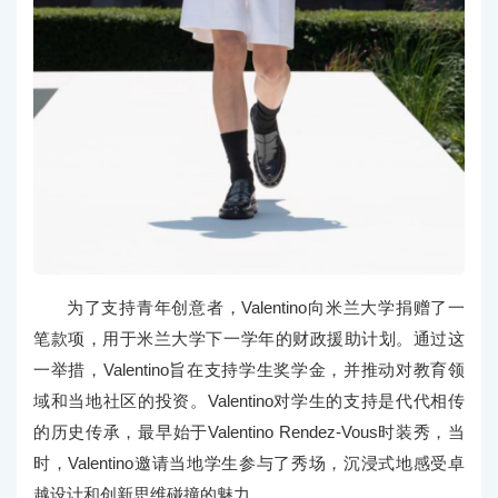
为了支持青年创意者，Valentino向米兰大学捐赠了一
笔款项，用于米兰大学下一学年的财政援助计划。通过这
一举措，Valentino旨在支持学生奖学金，并推动对教育领
域和当地社区的投资。Valentino对学生的支持是代代相传
的历史传承，最早始于Valentino Rendez-Vous时装秀，当
时，Valentino邀请当地学生参与了秀场，沉浸式地感受卓
越设计和创新思维碰撞的魅力。