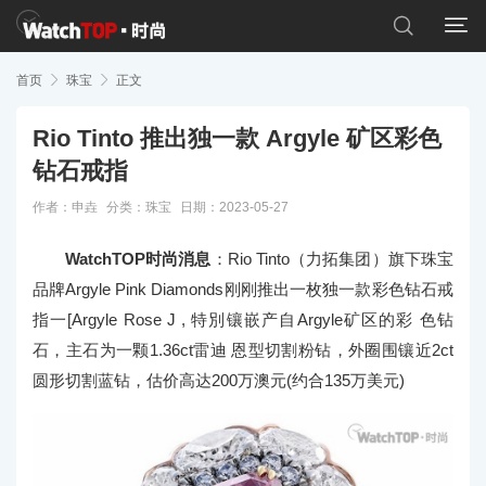


首页

珠宝

正文
Rio Tinto 推出独一款 Argyle 矿区彩色
钻石戒指
作者：申垚
分类：
珠宝
日期：2023-05-27
WatchTOP时尚消息
：Rio Tinto（力拓集团）旗下珠宝
品牌Argyle Pink Diamonds刚刚推出一枚独一款彩色钻石戒
指一[Argyle Rose J , 特別镶嵌产自Argyle矿区的彩 色钻
石，主石为一颗1.36ct雷迪 恩型切割粉钻，外圈围镶近2ct
圆形切割蓝钻，估价高达200万澳元(约合135万美元)