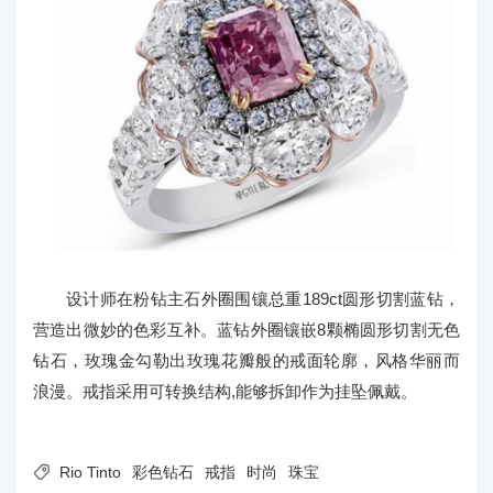
设计师在粉钻主石外圈围镶总重189ct圆形切割蓝钻，
营造出微妙的色彩互补。蓝钻外圈镶嵌8颗椭圆形切割无色
钻石，玫瑰金勾勒出玫瑰花瓣般的戒面轮廓，风格华丽而
浪漫。戒指采用可转换结构,能够拆卸作为挂坠佩戴。

Rio Tinto
彩色钻石
戒指
时尚
珠宝