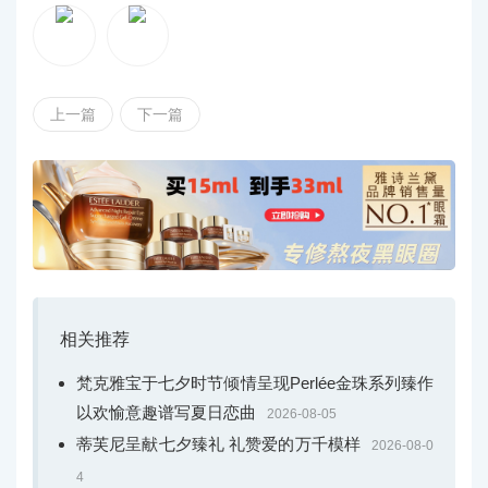
上一篇
下一篇
相关推荐
梵克雅宝于七夕时节倾情呈现Perlée金珠系列臻作
以欢愉意趣谱写夏日恋曲
2026-08-05
蒂芙尼呈献七夕臻礼 礼赞爱的万千模样
2026-08-0
4