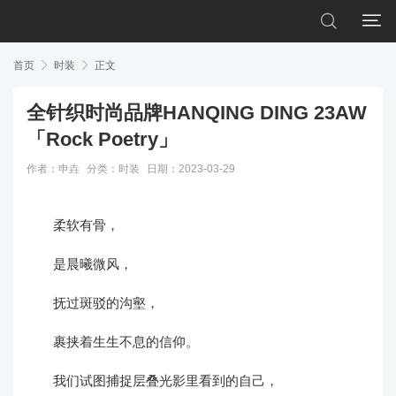


首页

时装

正文
全针织时尚品牌HANQING DING 23AW
「Rock Poetry」
作者：申垚
分类：
时装
日期：2023-03-29
柔软有骨，
是晨曦微风，
抚过斑驳的沟壑，
裹挟着生生不息的信仰。
我们试图捕捉层叠光影里看到的自己，