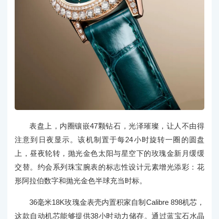
表盘上，内圈镶嵌47颗钻石，光泽璀璨，让人不由得
注意到日夜显示。该机制置于每24小时旋转一圈的圆盘
上，昼夜轮转，抛光金色太阳与星空下的玫瑰金新月缓缓
交替。约会系列珠宝腕表的标志性设计元素增光添彩：花
形阿拉伯数字和抛光金色半球充当时标。
36毫米18K玫瑰金表壳内置积家自制Calibre 898机芯，
这款自动机芯能够提供38小时动力储存。通过蓝宝石水晶