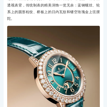
透视表背，传统制表的精美润饰一览无余：蓝钢螺丝、轮
系上的圆形粒纹、桥板上的日内瓦纹和镂空玫瑰金上弦摆
陀。