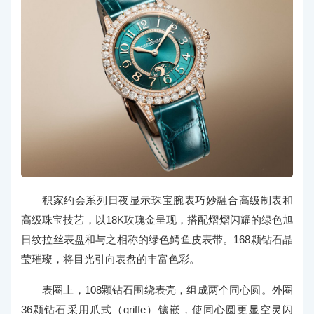
积家约会系列日夜显示珠宝腕表巧妙融合高级制表和
高级珠宝技艺，以18K玫瑰金呈现，搭配熠熠闪耀的绿色旭
日纹拉丝表盘和与之相称的绿色鳄鱼皮表带。168颗钻石晶
莹璀璨，将目光引向表盘的丰富色彩。
表圈上，108颗钻石围绕表壳，组成两个同心圆。外圈
36颗钻石采用爪式（griffe）镶嵌，使同心圆更显空灵闪