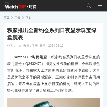


首页

手表

正文
积家推出全新约会系列日夜显示珠宝绿
盘腕表
作者：申垚
分类：
手表
日期：2023-02-16
WatchTOP时尚消息
：积家约会系列日夜显示珠宝腕
表（型号：Q343247J）捕捉女性气质的精粹，今年以绿色
重新演绎，向积家大工坊周围的原始自然环境致敬，这里
是品牌取之不尽的灵感源泉。正如积家制表师受宇宙周期
启迪，开发出在表盘上显示日夜的机制，环绕大工坊的田
野和森林也激发了设计师和工匠们的灵感。