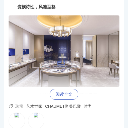
贵族诗性，风雅型格
阅读全文
CHAUMET 尚美巴黎 杭州大厦高级精品店

珠宝
艺术世家
CHAUMET尚美巴黎
时尚
高级精品店沿袭CHAUMET皇家蓝色调，店铺外立面
墙壁上勾勒的鎏金麦穗图案延伸至内部，彰显CHAUME
T“在自然中发现美感、为作品赋予诗性”的设计理念，将自