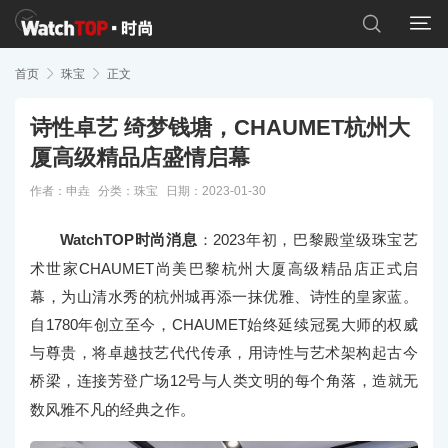


首页

珠宝

正文
诗性卓艺 绮梦钱塘，CHAUMET杭州大
厦高级精品店盛情启幕
作者：申垚
分类：
珠宝
日期：2023-01-30
WatchTOP时尚消息
：2023年初，巴黎殿堂级珠宝艺
术世家CHAUMET尚美巴黎杭州大厦高级精品店正式启
幕，为山清水秀的杭州城再添一抹优雅、诗性的皇家蓝。
自1780年创立至今，CHAUMET始终延续冠冕大师的权威
与尊贵，将卓越技艺代代传承，用诗性与艺术架构起古今
桥梁，连接芳登广场12号与人类文明的每个角落，造就无
数风雅不凡的经典之作。