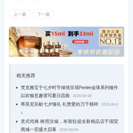
然与情感酝酿成诗，也为深邃、隐奢的CHAUMET注入了
一缕温暖与丰收的力量。橱窗后的展示柜远看如同精致、
上一篇
下一篇
典雅的画框，其中珠宝闪烁着熠熠光芒，将CHAUMET的
艺术之美与风雅型格永恒镌刻。
随着摇曳的麦穗步入店内，暗金色边框的吊灯颇具新
中式风格，赋予整体优雅的柔和感，雅兴与诗情无处不
在。圆形展示柜陈列着CHAUMET的至臻佳作，处处呈现
恰到好处的艺术美感与隽永哲思。低饱和米色与纯正皇家
蓝巧妙结合，整体氛围尊贵舒适，现代摩登。
相关推荐
梵克雅宝于七夕时节倾情呈现Perlée金珠系列臻作
以欢愉意趣谱写夏日恋曲
2026-08-05
蒂芙尼呈献七夕臻礼 礼赞爱的万千模样
2026-08-0
4
意式经典 映照京城，布契拉提全新精品店于国贸
商城一层盛大启幕
2026-08-04