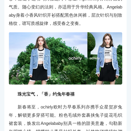
气质。随心变幻的法则，亦适用于升华经典风格。Angelab
aby身着小香风针织开衫搭配黑色休闲裤，层次针织与别致
格纹，谱写质感旋律，感受春之变奏。
珠光宝气，「香」约兔年春禧
新春将至，ochirly欧时力早春系列亦携手众星贺岁兔
年，解锁更多穿搭可能。粉色毛绒外套裹挟兔子提花毛织
裙套装，焕发出Angelababy别具一格的甜美意趣，勾勒新