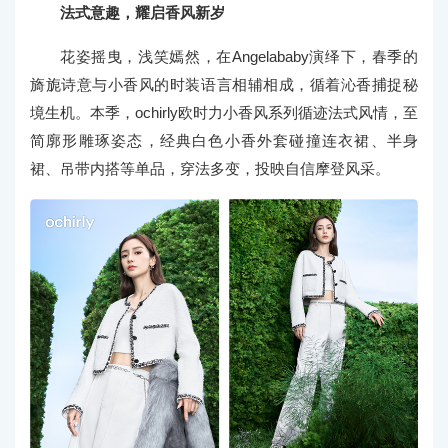
法式意趣，耀启香风新岁
花姿摇曳，浅笑嫣然，在Angelababy演绎下，春季的
旖旎诗意与小香风的时装语言相辅相成，循着沁香捕捉秘
境生机。本季，ochirly欧时力小香风系列循迹法式风情，至
简廓形雕琢姿态，经典白色小香外套碰撞连衣裙、半身
裙、吊带内搭等单品，穿法多变，投映自信摩登风采。