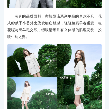
考究的品质面料，亦彰显该系列单品的卓尔不凡：花
式纱赋予小香外套柔软细密触感，轻轻包裹早春暖意；粗
花呢与绵羊毛交织，缀以清晰且有立体感的肌理花纹，投
映生动之姿。