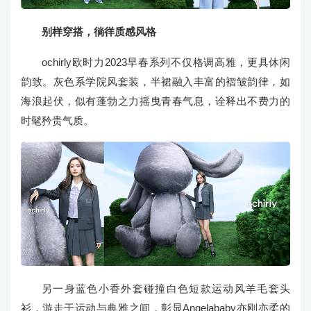
别样穿搭，徜徉质感风格
ochirly欧时力2023早春系列不仅格调高雅，更具休闲
韵致。灰色系学院风套装，半裙融入丰富的褶皱韵律，如
海浪起伏，似有蓬勃之力摇曳青春气息，诠释出不费力的
时髦矜贵气质。
另一身蓝色小香外套碰撞白色短款运动风羊毛套头
衫，游走于运动与典雅之间，彰显Angelababy亦刚亦柔的