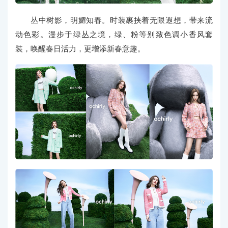
丛中树影，明媚知春。时装裹挟着无限遐想，带来流
动色彩。漫步于绿丛之境，绿、粉等别致色调小香风套
装，唤醒春日活力，更增添新春意趣。