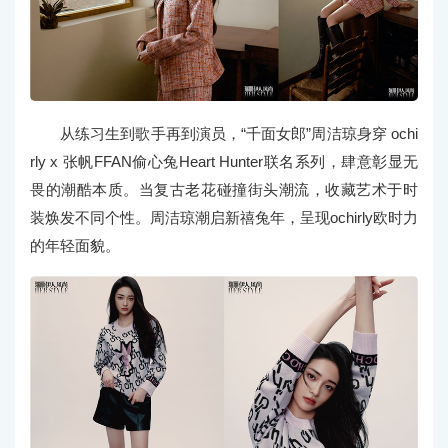
从练习生到歌手再到演员，“千面女郎”周洁琼身穿 ochi
rly x 张帆FFAN偷心兔Heart Hunter联名系列，肆意彰显无
畏的潮酷本质。当复古老花碰撞街头潮流，收藏艺术于时
装焕发不同个性。周洁琼潮启新禧兔年，呈现ochirly欧时力
的年轻面貌。