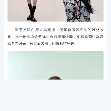
当东方留白与香风碰撞，便赋新服装不同的风格故
事。吴千语演绎金葱线小香双排扣外套，柔和基调中沉浸
着自在时光，矜贵而淡雅，闪耀独特光芒。