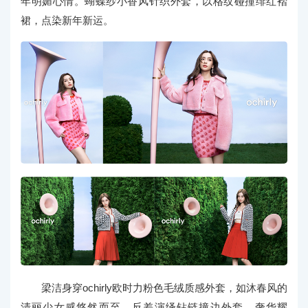
年明媚心情。蝴蝶纱小香风针织外套，以格纹碰撞绯红褶
裙，点染新年新运。
梁洁身穿ochirly欧时力粉色毛绒质感外套，如沐春风的
清丽少女感悠然而至。反差演绎钻链撞边外套，奢华耀