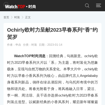


首页

时装

正文
Ochirly欧时力呈献2023早春系列“香”约
贺岁
作者：申垚
分类：
时装
日期：2023-01-14
WatchTOP时尚消息
：回溯经典，勾画新意。ochirly欧
时力2023早春系列大片以「系」为主题，将时装化为想象
载体，呈现与自然万物的关系变化。本季大片中，ochirly欧
时力以早春小香风系列为核心，由品牌代言人Angelababy
身着系列新品，徜徉在绿丛潜踪间，与乌托邦奇境中的万
物和谐共处。将春光附着于身，将风格融入日常，梁洁、
李一桐、周洁琼、吴千语亦选择ochirly欧时力2023早春系
列装点造型。以赋新经典的小香风系列，耀启新年璀璨篇