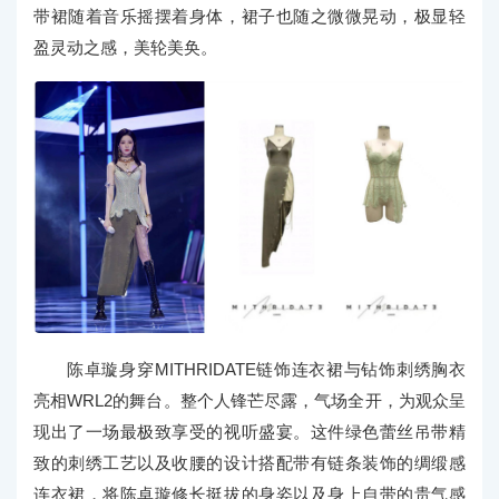
带裙随着音乐摇摆着身体，裙子也随之微微晃动，极显轻
盈灵动之感，美轮美奂。
陈卓璇身穿MITHRIDATE链饰连衣裙与钻饰刺绣胸衣
亮相WRL2的舞台。整个人锋芒尽露，气场全开，为观众呈
现出了一场最极致享受的视听盛宴。这件绿色蕾丝吊带精
致的刺绣工艺以及收腰的设计搭配带有链条装饰的绸缎感
连衣裙，将陈卓璇修长挺拔的身姿以及身上自带的贵气感