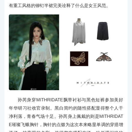
有重工风格的铆钉半裙完美诠释了什么是女王风范。
孙芮身穿MITHRIDATE飘带衬衫与黑色短裤参加美好
年华研习社收官录制。黑白简约的随性搭配显得整个人干
净利落，青春气场十足。孙芮身上佩戴的则是MITHRIDAT
E璀璨飞蛾胸针，胸针的点缀为这次本来略显单调的穿搭增