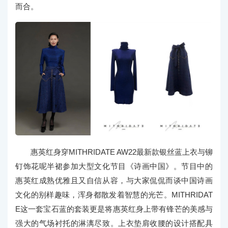
而合。
惠英红身穿MITHRIDATE AW22最新款银丝蓝上衣与铆
钉饰花呢半裙参加大型文化节目《诗画中国》。节目中的
惠英红成熟优雅且又自信从容，与大家侃侃而谈中国诗画
文化的别样趣味，浑身都散发着智慧的光芒。MITHRIDAT
E这一套宝石蓝的套装更是将惠英红身上带有锋芒的美感与
强大的气场衬托的淋漓尽致。上衣垫肩收腰的设计搭配具