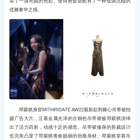
添了一抹亮眼的色彩。使得整套搭配有了一种低调沉稳的
优雅奢华之感。
邓紫棋身穿MITHRIDATE AW22最新款荆棘心吊带裙拍
摄广告大片。泛着金属光泽的古铜色吊带裙被邓紫棋演绎
出了活力四射，动感十足的感觉。吊带裙修身的剪裁设计
也完美凸显了邓紫棋青春靓丽的劲瘦身材。邓紫棋穿着吊