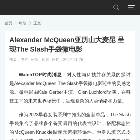


首页

时装

正文
Alexander McQueen亚历山大麦昆 呈
现The Slash手袋微电影
作者：申垚
分类：
时装
日期：2022-11-26
WatchTOP时尚消息
：对人性与科技并存关系的探讨
是Alexander McQueen The Slash手袋微电影诞生的灵感之
源。微电影由Kaia Gerber主演、Glen Luchford导演，在科
技主宰的未来世界场景中，呈现复杂的人类情绪和力量。
作为2023早春女装系列中推出的全新单品，The Slash
手袋集合了品牌多个备受瞩目的代表性设计，搭配标志性
的McQueen Knuckle骷髅元素指环饰件。包身以填充式皮