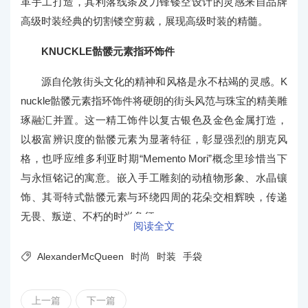
革手工打造，其利落线条及刀锋镂空设计的灵感来自品牌
高级时装经典的切割镂空剪裁，展现高级时装的精髓。
KNUCKLE骷髅元素指环饰件
源自伦敦街头文化的精神和风格是永不枯竭的灵感。K
nuckle骷髅元素指环饰件将硬朗的街头风范与珠宝的精美雕
琢融汇并置。这一精工饰件以复古银色及金色金属打造，
以极富辨识度的骷髅元素为显著特征，彰显强烈的朋克风
格，也呼应维多利亚时期“Memento Mori”概念里珍惜当下
与永恒铭记的寓意。嵌入手工雕刻的动植物形象、水晶镶
饰、其哥特式骷髅元素与环绕四周的花朵交相辉映，传递
无畏、叛逆、不朽的时尚象征。
阅读全文

AlexanderMcQueen
时尚
时装
手袋
上一篇
下一篇