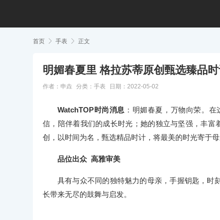
首页

手表

正文
明媚春夏里 格拉苏蒂原创甄选臻品
作者：申垚
分类：
手表
日期：2022-05-02
WatchTOP时尚消息
：明媚春夏，万物向荣。在
信，陪伴着我们的成长时光；她的独立与坚强，丰富着我们的人
创，以时间为名，甄选精品时计，将最美的时光寄于母
品位出众 高雅审美
具有与众不同的独特魅力的母亲，手握钥匙，时
长带来无尽的鼓舞与启发。