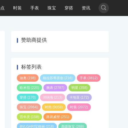

热点
时装
手表
珠宝
穿搭
资讯
赞助商提供
标签列表
迪奥
(198)
格拉苏蒂原创
(216)
手表
(3812)
欧米茄
(220)
腕表
(2787)
明星
(358)
穿搭
(170)
沛纳海
(213)
卡地亚
(172)
珠宝
(2064)
时尚
(9058)
时装
(2072)
百年灵
(158)
路易威登
(251)
BVLGARI宝格丽
(218)
高级珠宝
(268)