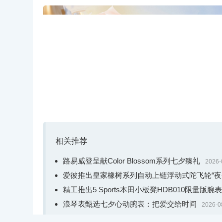
间于她们的意义。
相关推荐
路易威登呈献Color Blossom系列七夕臻礼
2026-
爱彼推出皇家橡树系列自动上链浮动式陀飞轮“夜
精工推出5 Sports本田小板凳HDB010限量版腕表
浪琴表甄选七夕心动腕表：把爱交给时间
2026-0
破浪而生，腕间无界｜泰格豪雅竞潜系列腕表焕