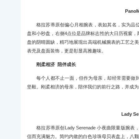
Pano
格拉苏蒂原创偏心月相腕表，表如其名，实为品
盘和小秒盘，右侧4点位是品牌标志性的大日历视窗，两
盘的阴晴圆缺，精巧地展现出高端机械腕表的工艺之美
表壳及盘面装饰，更是彰显高雅趣味。
刚柔相济 陪伴成长
每个人都不止一面，但作为母亲，却经常需要做
坚毅。刚柔相济的母亲，陪伴我们的前行之路，并成为
Lady 
格拉苏蒂原创Lady Serenade 小夜曲限
信而充满魅力。简约内敛的白色珍珠母贝表盘上，八颗