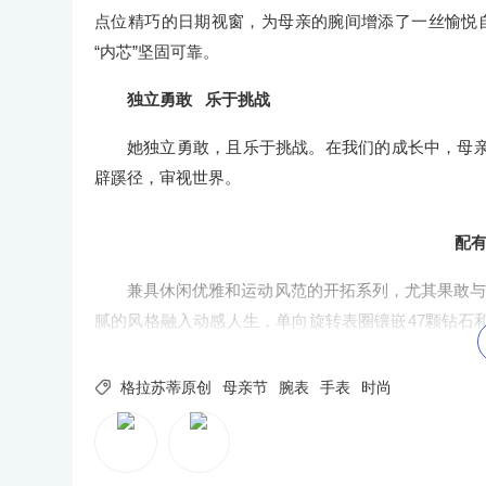
点位精巧的日期视窗，为母亲的腕间增添了一丝愉悦自
“内芯”坚固可靠。
独立勇敢 乐于挑战
她独立勇敢，且乐于挑战。在我们的成长中，母
辟蹊径，审视世界。
配有
兼具休闲优雅和运动风范的开拓系列，尤其果敢与
腻的风格融入动感人生，单向旋转表圈镶嵌47颗钻石
般的电镀蓝色表盘恰到好处，显得如此从容、深邃而富

格拉苏蒂原创
母亲节
腕表
手表
时尚
格拉苏蒂原创明白，女性需要付出多大的努力才能获
O BE THE ORIGINAL”的品牌精神，将机械
调又有个性锋芒。格拉苏蒂原创的每一枚臻品时计，