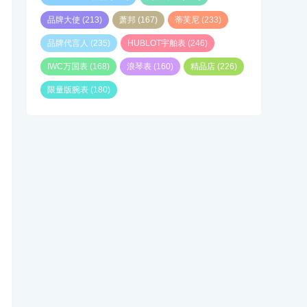
品牌大使
(213)
萧邦
(167)
蒂芙尼
(233)
品牌代言人
(235)
HUBLOT宇舶表
(246)
IWC万国表
(168)
浪琴表
(160)
精品店
(226)
限量版腕表
(180)