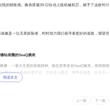
我的精致感。腕表搭载39-22自动上链机械机芯，赋予了这枚时计
亲就像是一位无畏探险者，时时助力我们探寻着更好的道路，期望另
镶钻表圈的SeaQ腕表
飒爽，一展大无畏的探索精神。格拉苏蒂原创SeaQ腕表，将精致细
和一颗充当三角标的蓝宝石，不仅夺人眼目，更呼应表盘。如宝石一
阅读全文
有个性。恣意生活的率性之态，为探索人生之旅时标注更多意义。
得成功。格拉苏蒂原创以纯正制表工艺和“以原创为荣PROUD T
之美，赋予新时代女性与众不同的独特魅力。她们有实力更有鉴赏力，不爱高
上一篇
下一篇
均在价值与情感上与她们心意相通，成为她们自己的一部分，讲述时