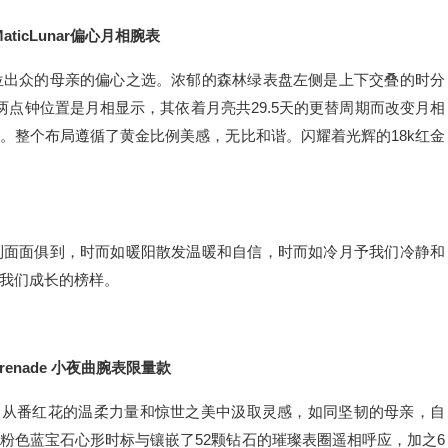
MaticLunar偏心月相腕表
位出众的母亲的偏心之选。浓郁的森林绿表盘左侧是上下交叠的时分
点钟位置是月相显示，其依着月亮共29.5天的更替周期而改变月相
。整个布局遵循了黄金比例美感，无比和谐。闪耀着光辉的18k红金
到面面俱到，时而如暖阳散发温暖和自信，时而如冷月予我们冷静和
我们成长的榜样。
Serenade 小夜曲腕表限量款
量版腕表，从番红花的温柔力量和惊世之美中汲取灵感，如同坚韧的母亲，自
粉色蓝宝石心形时标与镶嵌了52颗钻石的璀璨表圈遥相呼应，加之6