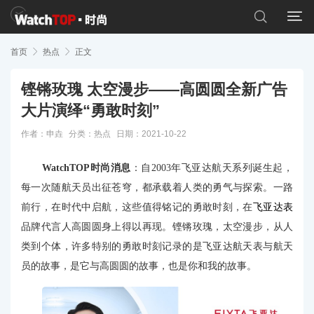


首页

热点

正文
铿锵玫瑰 太空漫步——高圆圆全新广告
大片演绎“勇敢时刻”
作者：申垚
分类：
热点
日期：2021-10-22
WatchTOP时尚消息
：自2003年飞亚达航天系列诞生起，
每一次随航天员出征苍穹，都承载着人类的勇气与探索。一路
前行，在时代中启航，这些值得铭记的勇敢时刻，在
飞亚达表
品牌代言人高圆圆身上得以再现。铿锵玫瑰，太空漫步，从人
类到个体，许多特别的勇敢时刻记录的是飞亚达航天表与航天
员的故事，是它与高圆圆的故事，也是你和我的故事。