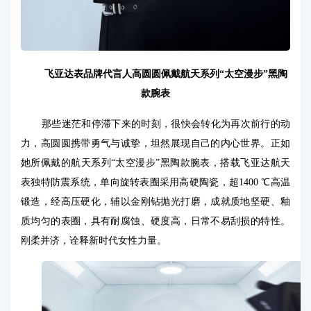
飞亚达表品牌代言人高圆圆佩戴航天系列“太空漫步”黑陶
款腕表
那些迷茫和停滞下来的时刻，很快会转化为再次前行的动
力，高圆圆携带勇气与诚挚，坦然展现自己的内心世界。正如
她所佩戴的航天系列“太空漫步”黑陶款腕表，搭
载飞亚达航天
表独特防震系统，单向旋转表圈采用高硬陶瓷，超1400 ℃高温
锻造，经高压硬化，辅以金刚钻抛光打磨，成就质地坚硬、釉
质均匀的表圈，具有耐腐蚀、硬度高，日常不易刮损的特性。
刚柔并济，诠释新时代女性力量。