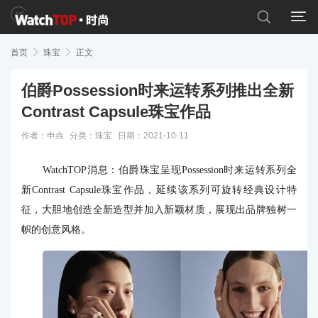


首页

珠宝

正文
伯爵Possession时来运转系列推出全新
Contrast Capsule珠宝作品
作者：申垚
分类：
珠宝
日期：2021-10-11
WatchTOP消息：
伯爵珠宝呈现Possession时来运转系列全
新Contrast Capsule珠宝作品，延续该系列可旋转经典设计特
征，大胆地创造全新造型并加入新颖材质，展现出品牌独树一
帜的创意风格。