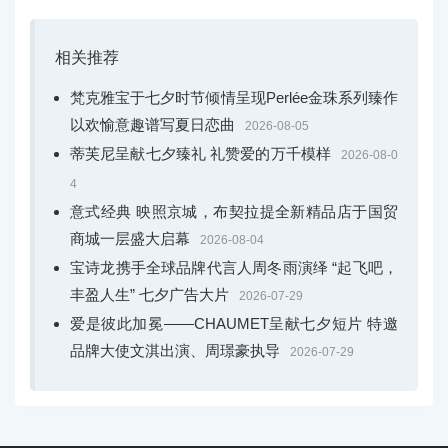
相关推荐
梵克雅宝于七夕时节倾情呈现Perlée金珠系列臻作
以欢愉意趣谱写夏日恋曲
2026-08-05
蒂芙尼呈献七夕臻礼 礼赞爱的万千模样
2026-08-0
4
意式经典 映照京城，布契拉提全新精品店于国贸
商城一层盛大启幕
2026-08-04
宝诗龙携手全球品牌代言人周冬雨演绎 “起飞吧，
丰盈人生” 七夕广告大片
2026-07-29
爱是彼此加冕——CHAUMET呈献七夕短片 特邀
品牌大使文淇出演、周璟豪执导
2026-07-29