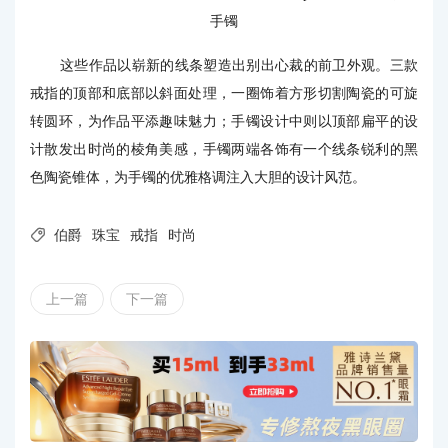
手镯
这些作品以崭新的线条塑造出别出心裁的前卫外观。三款
戒指的顶部和底部以斜面处理，一圈饰着方形切割陶瓷的可旋
转圆环，为作品平添趣味魅力；手镯设计中则以顶部扁平的设
计散发出时尚的棱角美感，手镯两端各饰有一个线条锐利的黑
色陶瓷锥体，为手镯的优雅格调注入大胆的设计风范。

伯爵
珠宝
戒指
时尚
上一篇
下一篇