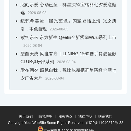
此刻示爱 心动已至，群星演绎宝格丽七夕爱意甄
选
2026-08-08
纪梵希美妆「缎光艺境」闪耀登陆上海 光之所
引，本色自现
2026-08-05
紫气东来 东方新生 Qeelin全新紫翡Wulu系列上市
2026-08-04
型自天成 风度有序｜LI-NING 1990携手肖战呈献
CLUB俱乐部系列
2026-08-04
爱在朝夕 照见自我，戴比尔斯携群星演绎全新七
夕广告大片
2026-08-04
关于我们
隐私声明
服务协议
法律声明
联系我们
Copyright Your WebSite.Some Rights Reserved.
京ICP备11040872号-38
京公网安备 11010102005891号