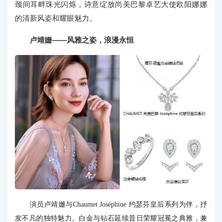
颈间耳畔珠光闪烁，诗意绽放尚美巴黎卓艺大使欧阳娜娜
的清新风姿和耀眼魅力。
卢靖姗——风雅之姿，浪漫永恒
演员卢靖姗与Chaumet Joséphine 约瑟芬皇后系列为伴，抒
发不凡的独特魅力。白金与钻石延续昔日荣耀冠冕之典雅，兼