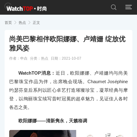


首页

热点

正文
尚美巴黎相伴欧阳娜娜、卢靖姗 绽放优
雅风姿
作者：申垚
分类：
热点
日期：2021-10-07
WatchTOP消息：
近日，欧阳娜娜、卢靖姗均与尚美
巴黎珠宝作品为伴，出席晚会现场。Chaumet Joséphine
约瑟芬皇后系列以匠心卓艺打造璀璨珍宝，凝萃经典与摩
登，以绚丽珠宝续写昔时冠冕的超卓魅力，见证佳人各时
各态之美。
欧阳娜娜——清新隽永，天籁格调