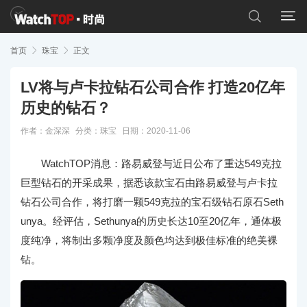


首页

珠宝

正文
LV将与卢卡拉钻石公司合作 打造20亿年
历史的钻石？
作者：金深深
分类：
珠宝
日期：2020-11-06
WatchTOP消息：路易威登与近日公布了重达549克拉
巨型钻石的开采成果，据悉该款宝石由路易威登与卢卡拉
钻石公司合作，将打磨一颗549克拉的宝石级钻石原石Seth
unya。经评估，Sethunya的历史长达10至20亿年，通体极
度纯净，将制出多颗净度及颜色均达到极佳标准的绝美裸
钻。