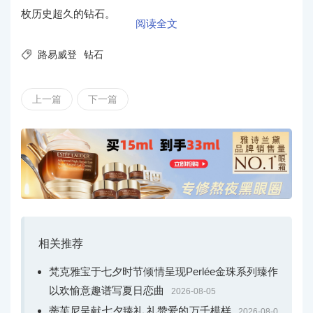
枚历史超久的钻石。
阅读全文

路易威登
钻石
上一篇
下一篇
相关推荐
梵克雅宝于七夕时节倾情呈现Perlée金珠系列臻作
以欢愉意趣谱写夏日恋曲
2026-08-05
蒂芙尼呈献七夕臻礼 礼赞爱的万千模样
2026-08-0