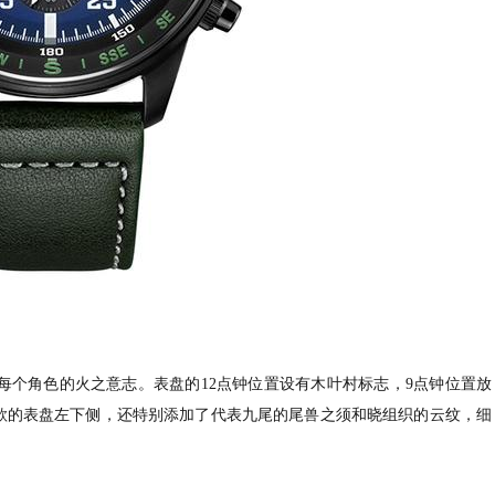
每个角色的火之意志。表盘的12点钟位置设有木叶村标志，9点钟位置放
款的表盘左下侧，还特别添加了代表九尾的尾兽之须和晓组织的云纹，细