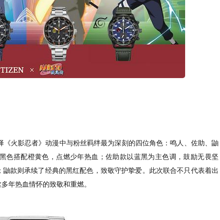
择《火影忍者》动漫中与粉丝羁绊最为深刻的四位角色：鸣人、佐助、鼬
黑色搭配橙黄色，点燃少年热血；佐助款以蓝黑为主色调，鼓励无畏坚
；鼬款则承续了经典的黑红配色，致敬守护挚爱。此次联合不只代表着出
丝多年热血情怀的致敬和重燃。