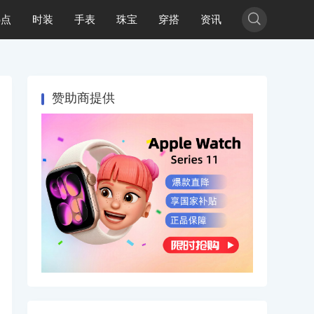

热点
时装
手表
珠宝
穿搭
资讯
赞助商提供