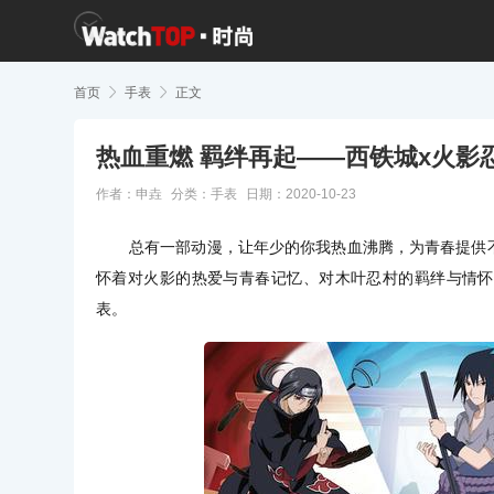
首页

手表

正文
热血重燃 羁绊再起——西铁城x火影
作者：申垚
分类：
手表
日期：2020-10-23
总有一部动漫，让年少的你我热血沸腾，为青春提供
怀着对火影的热爱与青春记忆、对木叶忍村的羁绊与情怀
表。