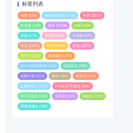
标签列表
迪奥
(198)
格拉苏蒂原创
(216)
手表
(3813)
欧米茄
(220)
腕表
(2788)
明星
(358)
穿搭
(170)
沛纳海
(213)
卡地亚
(172)
珠宝
(2064)
时尚
(9059)
时装
(2072)
百年灵
(158)
路易威登
(251)
BVLGARI宝格丽
(218)
高级珠宝
(268)
品牌大使
(213)
萧邦
(167)
蒂芙尼
(233)
品牌代言人
(235)
HUBLOT宇舶表
(246)
IWC万国表
(168)
浪琴表
(160)
精品店
(226)
限量版腕表
(180)