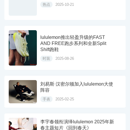
热点
2025-10-21
lululemon推出轻盈升级的FAST
AND FREE跑步系列和全新Split
Shift跑鞋
时装
2025-08-26
刘易斯·汉密尔顿加入lululemon大使
阵容
手表
2025-02-25
李宇春领衔演绎lululemon 2025年新
春主题短片《回到春天》