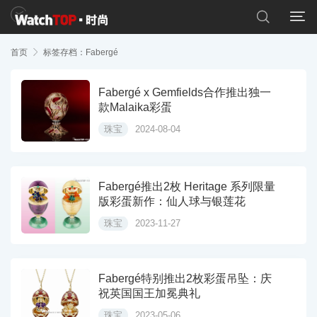


首页

标签存档：Fabergé
Fabergé x Gemfields合作推出独一
款Malaika彩蛋
珠宝
2024-08-04
Fabergé推出2枚 Heritage 系列限量
版彩蛋新作：仙人球与银莲花
珠宝
2023-11-27
Fabergé特别推出2枚彩蛋吊坠：庆
祝英国国王加冕典礼
珠宝
2023-05-06