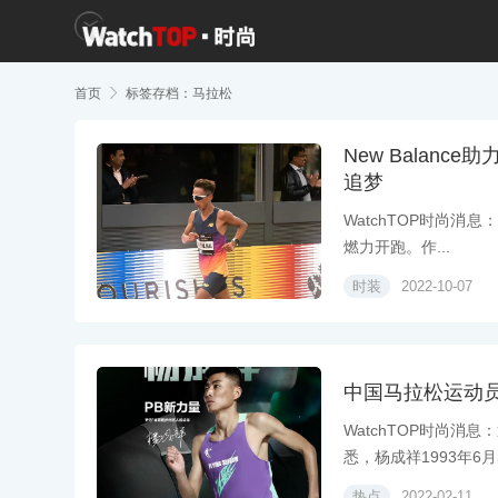
首页

标签存档：马拉松
New Balan
追梦
WatchTOP时尚消息
燃力开跑。作...
时装
2022-10-07
中国马拉松运动
WatchTOP时尚
悉，杨成祥1993年6月出
热点
2022-02-11