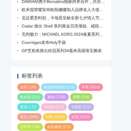
DAMIANI携手Borsalino独家跨界合作，共庆品牌百年华诞

欧米茄荣耀宣布欧阳娜娜加入品牌名人大使大家庭

见证爱意时刻，卡地亚呈献全新七夕情人节短片

Cadar 推出 Shell 系列黄金贝壳项链、戒指、耳环等

无拘魅力：MICHAEL KORS 2024春夏系列广告大片正式发布

Courrèges发布Holy手袋

GP芝柏表推出桂冠系列34毫米高级珠宝腕表

标签列表
迪奥
(198)
格拉苏蒂原创
(216)
手表
(3818)
欧米茄
(220)
腕表
(2790)
明星
(358)
穿搭
(170)
沛纳海
(213)
卡地亚
(172)
珠宝
(2066)
时尚
(9065)
时装
(2072)
百年灵
(158)
路易威登
(251)