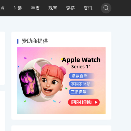

热点
时装
手表
珠宝
穿搭
资讯
赞助商提供