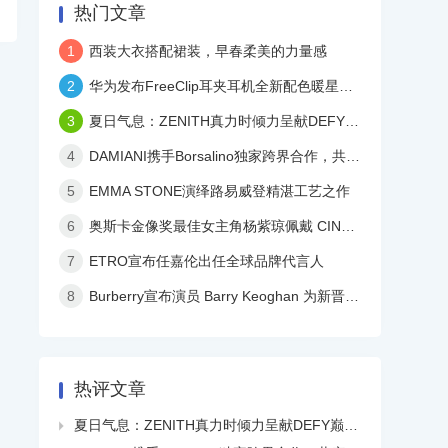
热门文章
1
西装大衣搭配裙装，早春柔美的力量感
2
华为发布FreeClip耳夹耳机全新配色暖星云，再度引领时尚潮流！
3
夏日气息：ZENITH真力时倾力呈献DEFY巅峰系列镂空天际腕表白色陶瓷款
4
DAMIANI携手Borsalino独家跨界合作，共庆品牌百年华诞
5
EMMA STONE演绎路易威登精湛工艺之作
6
奥斯卡金像奖最佳女主角杨紫琼佩戴 CINDY CHAO 艺术珠宝亮相颁奖典礼
7
ETRO宣布任嘉伦出任全球品牌代言人
8
Burberry宣布演员 Barry Keoghan 为新晋品牌大使
热评文章
夏日气息：ZENITH真力时倾力呈献DEFY巅峰系列镂空天际腕表白色陶瓷款
