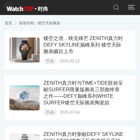


首页

标签存档：镂空天际腕表
镂空之境，映见锋芒 ZENITH真力时
DEFY SKYLINE巅峰系列 镂空天际
腕表瞩目上市
手表
2026-03-12
ZENITH真力时与TIME+TIDE联袂呈
献SURFER限量版腕表三部曲终章
之作——DEFY巅峰系列WHITE
SURFER镂空天际腕表陶瓷款
手表
2025-07-04
ZENITH真力时挚献DEFY SKYLINE