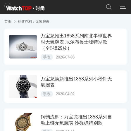


首页

标签存档：无氧腕表
万宝龙推出1858系列南北半球世界
时无氧腕表 厄尔布鲁士峰特别款
（全球829枚）
手表
2026-07-03
万宝龙焕新推出1858系列小秒针无
氧腕表
手表
2026-04-02
铜韵流辉：万宝龙推出1858系列自
动上链无氧腕表 沙砾棕特别款