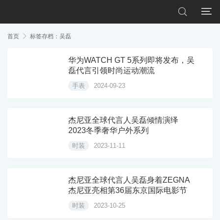


首页

标签存档：吴磊
华为WATCH GT 5系列即将发布，吴
磊代言引领时尚运动潮流
手表
2024-09-23
杰尼亚全球代言人吴磊倾情演绎
2023冬季奢华户外系列
时装
2023-11-11
杰尼亚全球代言人吴磊身着ZEGNA
杰尼亚亮相第36届东京国际电影节
时装
2023-10-25