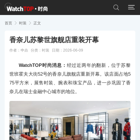


首页

时装

正文
香奈儿苏黎世旗舰店重装开幕
作者：申垚
分类：
时装
日期：2026-06-09
WatchTOP时尚消息：
经过近两年的翻新，位于苏黎
世班霍夫大街52号的香奈儿旗舰店重新开幕。该店面占地5
75平方米，展售时装、腕表和珠宝产品，进一步巩固了香
奈儿在瑞士金融中心城市的地位。