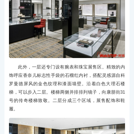
此外，一层还专门设有腕表和珠宝展售区。精致的内
饰呼应香奈儿标志性手袋的石榴红内衬，搭配灵感源自科
罗曼德屏风的金色纹理和漆面墙壁。沿着白色大理石楼
梯，可以步入二层。楼梯两侧并排排列镜子，向康朋街31
号的传奇楼梯致敬。二层分成三个区域，展售配饰和鞋
履。