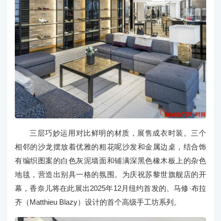
三层巧妙运用对比鲜明的材质，展售成衣时装。三个
相邻的沙龙摆放着优雅的粗花呢沙发和金属边桌，结合饰
有编织图案的白色灰泥墙面和铺满深黑色橡木板上的杂色
地毯，营造出别具一格的氛围。为庆祝苏黎世旗舰店的开
幕，香奈儿将在此展出2025年12月纽约首发的、马修·布拉
齐（Matthieu Blazy）设计的首个高级手工坊系列。