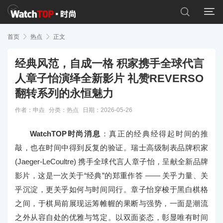


首页

热点

正文
经典风范，自成一格 积家携手全球代言
人章子怡演绎全新影片 礼赞REVERSO
翻转系列的永恒魅力
作者：申垚
分类：
热点
日期：2026-05-26
WatchTOP时尚消息
：真正的经典经得起时间的推
敲，也在时间中得到反复的验证。瑞士高级制表品牌积家
(Jaeger-LeCoultre) 携手全球代言人章子怡，呈献全新品牌
影片，这是一次关于“经典”的郑重作答 —— 关乎力量、关
乎沉淀，更关乎如何与时间同行。章子怡穿梭于黑白棋格
之间，于棋局前展现运筹帷幄的果断与强势，一面是潮流
之外从容自处的优雅与笃定。以双面姿态，彰显唯有时间