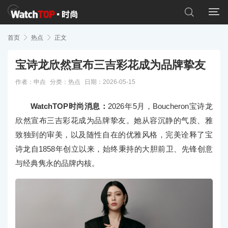


首页

热点

正文
宝诗龙欣然宣布三吉彩花成为品牌挚友
作者：申垚
分类：
热点
日期：2026-05-15
WatchTOP时尚消息：
2026年5月，Boucheron宝诗龙
欣然宣布三吉彩花成为品牌挚友。她从容沉静的气质、雅
致独到的审美，以及随性自在的优雅风格，完美诠释了宝
诗龙自1858年创立以来，始终秉持的大胆前卫、先锋创意
与经典隽永的品牌内核。