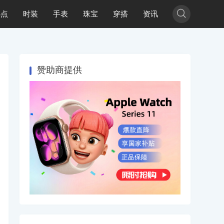

热点
时装
手表
珠宝
穿搭
资讯
赞助商提供