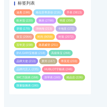
标签列表
迪奥
(198)
格拉苏蒂原创
(216)
手表
(3813)
欧米茄
(220)
腕表
(2788)
明星
(358)
穿搭
(170)
沛纳海
(213)
卡地亚
(172)
珠宝
(2064)
时尚
(9059)
时装
(2072)
百年灵
(158)
路易威登
(251)
BVLGARI宝格丽
(218)
高级珠宝
(268)
品牌大使
(213)
萧邦
(167)
蒂芙尼
(233)
品牌代言人
(235)
HUBLOT宇舶表
(246)
IWC万国表
(168)
浪琴表
(160)
精品店
(226)
限量版腕表
(180)