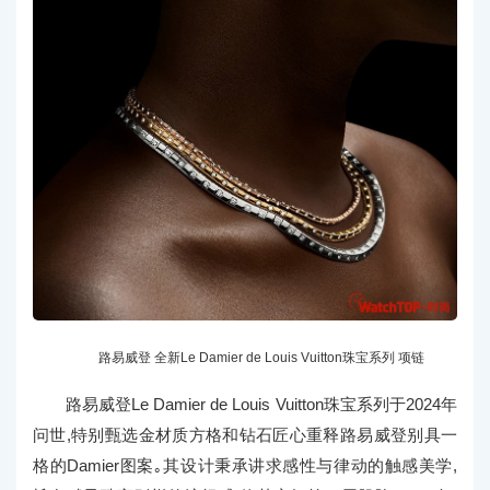
路易威登 全新Le Damier de Louis Vuitton珠宝系列 项链
路易威登Le Damier de Louis Vuitton珠宝系列于2024年
问世,特别甄选金材质方格和钻石匠心重释路易威登别具一
格的Damier图案｡其设计秉承讲求感性与律动的触感美学,