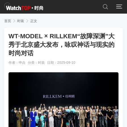


首页

时装

正文
WT·MODEL × RILLKEM“故障深渊”大
秀于北京盛大发布，咏叹神话与现实的
时尚对话
作者：申垚
分类：
时装
日期：2025-09-10