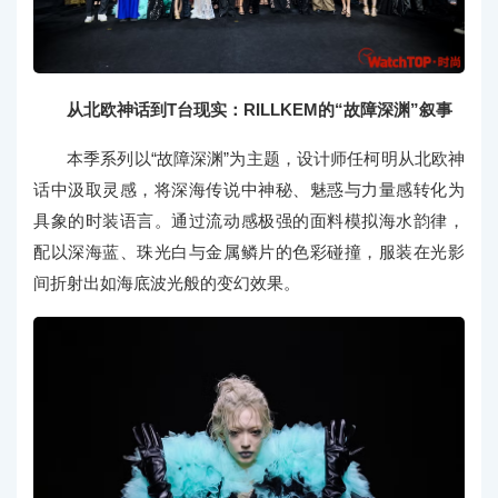
从北欧神话到T台现实：RILLKEM的“故
障深渊”叙事
本季系列以“故障深渊”为主题，设计师任柯明从北欧神
话中汲取灵感，将深海传说中神秘、魅惑与力量感转化为
具象的时装语言。通过流动感极强的面料模拟海水韵律，
配以深海蓝、珠光白与金属鳞片的色彩碰撞，服装在光影
间折射出如海底波光般的变幻效果。