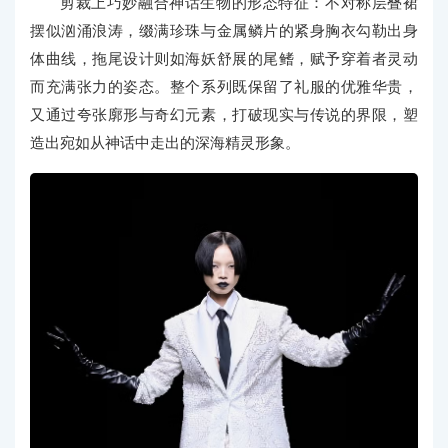
剪裁上巧妙融合神话生物的形态特征：不对称层叠裙
摆似汹涌浪涛，缀满珍珠与金属鳞片的紧身胸衣勾勒出身
体曲线，拖尾设计则如海妖舒展的尾鳍，赋予穿着者灵动
而充满张力的姿态。整个系列既保留了礼服的优雅华贵，
又通过夸张廓形与奇幻元素，打破现实与传说的界限，塑
造出宛如从神话中走出的深海精灵形象。