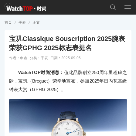


首页

手表

正文
宝玑Classique Souscription 2025腕表
荣获GPHG 2025标志表提名
作者：申垚
分类：
手表
日期：2025-09-06
WatchTOP时尚消息：
值此品牌创立250周年里程碑之
际，宝玑（Breguet）荣幸地宣布，参加2025年日内瓦高级
钟表大赏（GPHG 2025）。