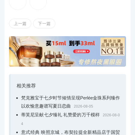
珠宝工匠以手工润饰，镶嵌宝石并打磨抛光。
上一篇
下一篇
相关推荐
左：组装钻石花蕊
梵克雅宝于七夕时节倾情呈现Perlée金珠系列臻作
以欢愉意趣谱写夏日恋曲
2026-08-05
右：Flowerlace Between the Finger指间戒，小号款式
蒂芙尼呈献七夕臻礼 礼赞爱的万千模样
2026-08-0
花瓣呈柔和的弧形，为整体构图增添立体层次，花蕊
4
则饰以大小不一的美钻与金珠，营造微妙的不对称美感，
意式经典 映照京城，布契拉提全新精品店于国贸