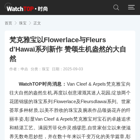


首页

珠宝

正文
梵克雅宝以Flowerlace与Fleurs
d’Hawaï系列新作 赞颂生机盎然的大自
然
作者：申垚
分类：
珠宝
日期：2025-09-03
WatchTOP时尚消息：
Van Cleef & Arpels梵克雅宝向
往大自然的盎然生机,再度以创意灌溉其迷人花园,绽放两个
花团锦簇的珠宝系列:Flowerlace及FleursdIawai系列。世家
荟萃多种材质,以美不胜收的珠宝及腕表作品颂扬花卉的纤
丽丰姿,彰显Van Cleef & Arpels梵克雅宝对宝石的卓越追求
和精湛工艺。满园芳菲化作灵感缪思,自世家创立以来便滋
养无数奇思妙想，并在数十年来以千变万化的美学篇章,彰