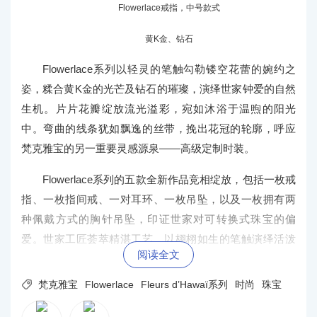
Flowerlace戒指，中号款式
黄K金、钻石
Flowerlace系列以轻灵的笔触勾勒镂空花蕾的婉约之
姿，糅合黄K金的光芒及钻石的璀璨，演绎世家钟爱的自然
生机。片片花瓣绽放流光溢彩，宛如沐浴于温煦的阳光
中。弯曲的线条犹如飘逸的丝带，挽出花冠的轮廓，呼应
梵克雅宝的另一重要灵感源泉——高级定制时装。
Flowerlace系列的五款全新作品竞相绽放，包括一枚戒
指、一枚指间戒、一对耳环、一枚吊坠，以及一枚拥有两
种佩戴方式的胸针吊坠，印证世家对可转换式珠宝的偏
爱。世家工匠荟萃精湛工艺，以栩栩如生的笔触演绎活泼
阅读全文
可人的设计。花卉图案首先制成蜡雕模型，利用古老的“脱
蜡铸造”工艺在铸造过程中浇灌金属溶液，填补模具烧制时

梵克雅宝
Flowerlace
Fleurs d’Hawaï系列
时尚
珠宝
蜜蜡溶解遗留的空间，冷却后即形成金质花卉图案，再由