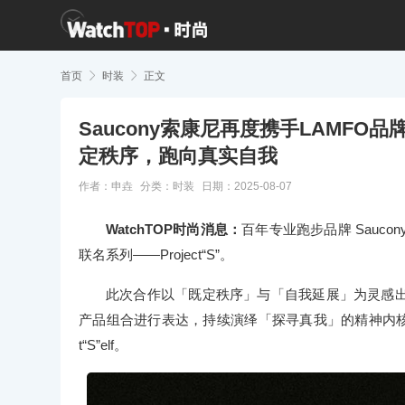
首页

时装

正文
Saucony索康尼再度携手LAMF
定秩序，跑向真实自我
作者：申垚
分类：
时装
日期：2025-08-07
WatchTOP时尚消息：
百年专业跑步品牌 Sauco
联名系列——Project“S”。
此次合作以「既定秩序」与「自我延展」为灵感
产品组合进行表达，持续演绎「探寻真我」的精神内核
t“S”elf。