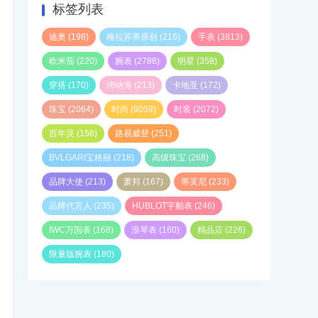
标签列表
迪奥
(198)
格拉苏蒂原创
(216)
手表
(3813)
欧米茄
(220)
腕表
(2788)
明星
(358)
穿搭
(170)
沛纳海
(213)
卡地亚
(172)
珠宝
(2064)
时尚
(9059)
时装
(2072)
百年灵
(158)
路易威登
(251)
BVLGARI宝格丽
(218)
高级珠宝
(268)
品牌大使
(213)
萧邦
(167)
蒂芙尼
(233)
品牌代言人
(235)
HUBLOT宇舶表
(246)
IWC万国表
(168)
浪琴表
(160)
精品店
(226)
限量版腕表
(180)