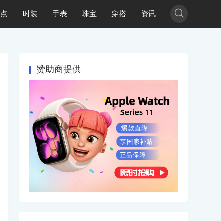

热点
时装
手表
珠宝
穿搭
资讯
赞助商提供