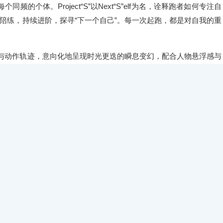
接每个同频的个体。Project“S”以Next“S”elf为名，诠释跑者如何专注自
陪练，持续进阶，探寻“下一个自己”。每一次起跑，都是对自我的重
影与动作轨迹，意向化地呈现时光更迭的瞬息变幻，配合人物悬浮感与
为主调，搭配红、灰色点缀：星空蓝表达着决心与愿景，能量红代表着
色调的结合，不仅契合系列「探寻真我」的精神内核，也让这套鞋服