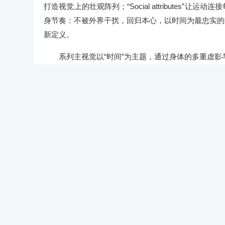
打造视觉上的壮观阵列；“Social attributes”让运动连
身节奏：不被外界干扰，回归本心，以时间为最忠实的
新定义。
系列主视觉以“时间”为主题，通过身体的多重虚
极简背景共同构成视觉焦点。视觉配色则以“星空蓝”
动力与坚持，克制灰象征着自控与稳定。这三种灵感
呈现出更多的动感与力量。